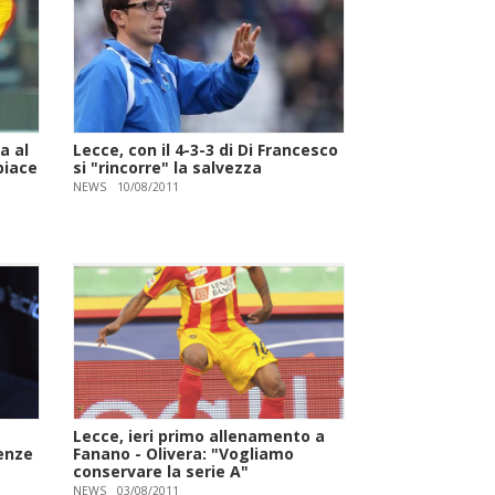
a al
Lecce, con il 4-3-3 di Di Francesco
piace
si "rincorre" la salvezza
NEWS
10/08/2011
Lecce, ieri primo allenamento a
tenze
Fanano - Olivera: "Vogliamo
conservare la serie A"
NEWS
03/08/2011