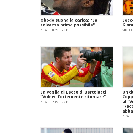
Obodo suona la carica: "La
Lecc
salvezza prima possibile"
Gian
NEWS
07/09/2011
VIDEO
La voglia di Lecce di Bertolacci:
Un d
"Volevo fortemente ritornare"
Coppa
al "V
NEWS
23/08/2011
"Fac
abba
NEWS