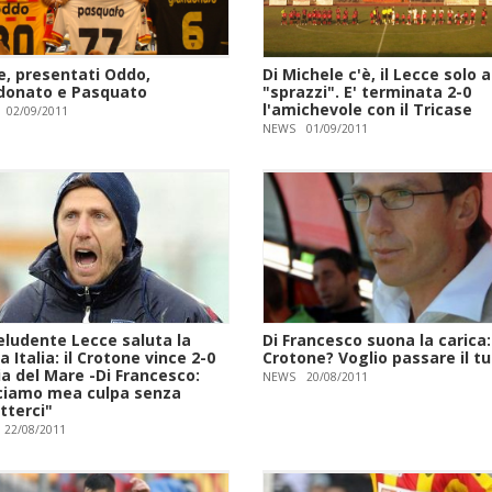
e, presentati Oddo,
Di Michele c'è, il Lecce solo a
donato e Pasquato
"sprazzi". E' terminata 2-0
l'amichevole con il Tricase
02/09/2011
NEWS
01/09/2011
eludente Lecce saluta la
Di Francesco suona la carica: 
 Italia: il Crotone vince 2-0
Crotone? Voglio passare il t
ia del Mare -Di Francesco:
NEWS
20/08/2011
ciamo mea culpa senza
tterci"
22/08/2011