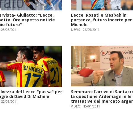
ervista- Giuliatto: "Lecce,
Lecce: Rosati e Mesbah in
botta. Ora aspetto notizie
partenza, futuro incerto per 
mio futuro"
Michele
28/05/2011
NEWS
26/05/2011
alvezza del Lecce "passa" per
Semeraro: l’arrivo di Santacr
gie di David Di Michele
la questione Ardemagni e le
trattative del mercato arge
22/03/2011
VIDEO
15/01/2011