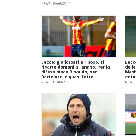
NEWS
09/08/2011
Lecce: giallorossi a riposo, si
Lecc
riparte domani a Fanano. Per la
delle
difesa piace Rinaudo, per
Mesb
Bertolacci è quasi fatta
entu
NEWS
01/08/2011
NEWS