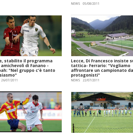
NEWS
05/08/2011
e, stabilito il programma
Lecce, Di Francesco insiste s
 amichevoli di Fanano -
tattica- Ferrario: "Vogliamo
ah: "Nel gruppo c'è tanto
affrontare un campionato d
siasmo"
protagonisti"
26/07/2011
NEWS
22/07/2011