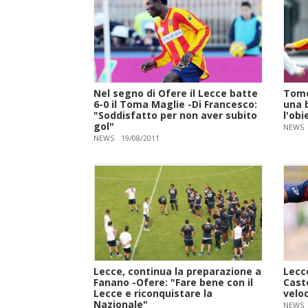
Nel segno di Ofere il Lecce batte
Tomo
6-0 il Toma Maglie -Di Francesco:
una 
"Soddisfatto per non aver subito
l'obi
gol"
NEWS
NEWS
19/08/2011
Lecce, continua la preparazione a
Lecc
Fanano -Ofere: "Fare bene con il
Cast
Lecce e riconquistare la
veloc
Nazionale"
NEWS