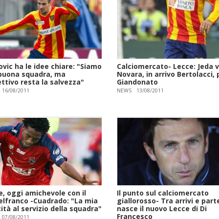
vic ha le idee chiare: "Siamo
Calciomercato- Lecce: Jeda v
buona squadra, ma
Novara, in arrivo Bertolacci, 
ettivo resta la salvezza"
Giandonato
16/08/2011
NEWS
13/08/2011
e, oggi amichevole con il
Il punto sul calciomercato
elfranco -Cuadrado: "La mia
giallorosso- Tra arrivi e par
ità al servizio della squadra"
nasce il nuovo Lecce di Di
Francesco
07/08/2011