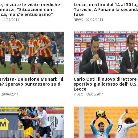
, iniziate le visite mediche-
Lecce, in ritiro dal 14 al 30 lu
omazzi: "Situazione non
Tarvisio. A Fanano la second
iaca, ma c'è entusiasmo"
fase
11/07/2011
NEWS
07/07/2011
ervista- Delusione Munari: "Il
Carlo Osti, il nuovo direttore
e? Speravo puntassero su di
sportivo giallorosso dell' U.S.
Lecce
29/06/2011
VIDEO
08/06/2011