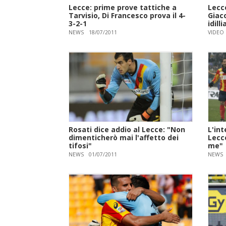
Lecce: prime prove tattiche a
Lecce
Tarvisio, Di Francesco prova il 4-
Giac
3-2-1
idill
NEWS
18/07/2011
VIDEO
Rosati dice addio al Lecce: "Non
L'int
dimenticherò mai l'affetto dei
Lecc
tifosi"
me"
NEWS
01/07/2011
NEWS