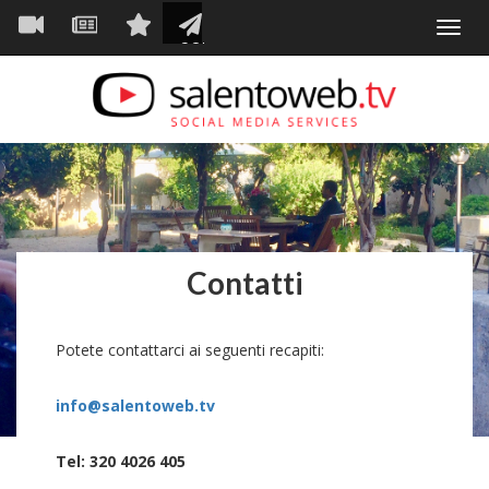
Navigazione
Salta
Toggl
al
principale
VIDEO
NEWS
SERVIZI
CONTATTI
navig
contenuto
principale
Contatti
Potete contattarci ai seguenti recapiti:
info@salentoweb.tv
Tel: 320 4026 405