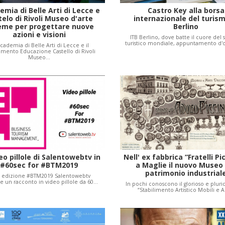
mia di Belle Arti di Lecce e
Castro Key alla borsa
elo di Rivoli Museo d'arte
internazionale del turism
eme per progettare nuove
Berlino
azioni e visioni
ITB Berlino, dove batte il cuore del 
turistico mondiale, appuntamento d'
cademia di Belle Arti di Lecce e il
imento Educazione Castello di Rivoli
Museo…
eo pillole di Salentowebtv in
Nell' ex fabbrica “Fratelli Pi
#60sec for #BTM2019
a Maglie il nuovo Museo
patrimonio industrial
l' edizione #BTM2019 Salentowebtv
 un racconto in video pillole da 60…
In pochi conoscono il glorioso e plur
“Stabilimento Artistico Mobili e A