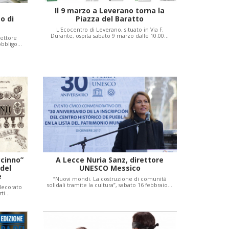
Il 9 marzo a Leverano torna la
o di
Piazza del Baratto
L'Ecocentro di Leverano, situato in Via F.
Durante, ospita sabato 9 marzo dalle 10.00…
settore
obbligo…
ccinno”
A Lecce Nuria Sanz, direttore
 del
UNESCO Messico
e
“Nuovi mondi. La costruzione di comunità
solidali tramite la cultura”, sabato 16 febbraio…
idecorato
rti…