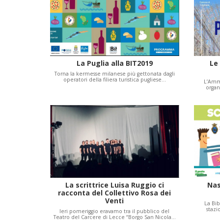
La Puglia alla BIT2019
Le 
Torna la kermesse milanese più gettonata dagli
operatori della filiera turistica pugliese…
L’Amm
organ
La scrittrice Luisa Ruggio ci
Nas
racconta del Collettivo Rosa dei
Venti
La Bib
stazi
Ieri pomeriggio eravamo tra il pubblico del
Teatro del Carcere di Lecce “Borgo San Nicola…