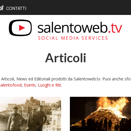
CONTATTI
Articoli
i Articoli, News ed Editoriali prodotti da Salentoweb.tv. Puoi anche sfog
Salentofood
,
Eventi
,
Luoghi e Riti
.