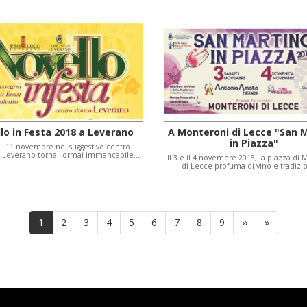
lo in Festa 2018 a Leverano
A Monteroni di Lecce "San 
in Piazza"
all'11 novembre nel suggestivo centro
di Leverano torna l'ormai immancabile…
Il 3 e il 4 novembre 2018, la piazza di
di Lecce profuma di vino e tradiz
Pagina
1
Page
2
Page
3
Page
4
Page
5
Page
6
Page
7
Page
8
Page
9
Pagina
››
Ultima
»
attuale
successiva
pagina