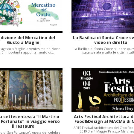
Edizione del Mercatino del
La Basilica di Santa Croce sv
Gusto a Maglie
video in diretta
 5 agosto a Maglie la ventesima edizione
La Basilica di Santa Croce a Lecce ques
più importante appuntamento di…
stata svelata a tutta le città in tu
a settecentesca “Il Martirio
Arts Festival Architettura d
 Fortunato” in viaggio verso
Food&Design al MACMa di 
il restauro
ARTS Festival Architettura del Cibo Fo
2019 3 e 4 Maggio Palazzo Marche
rio di San Fortunato”, opera del celebre