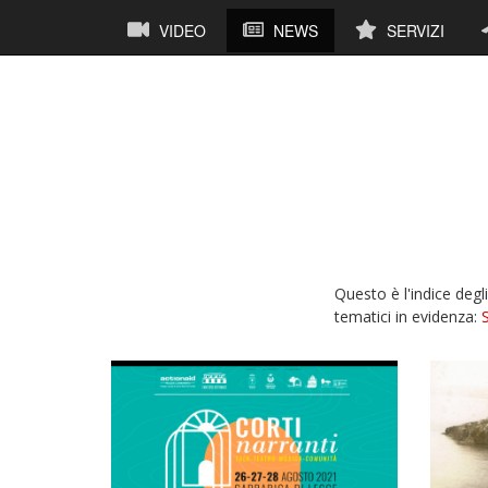
Salta
Navigazione
VIDEO
NEWS
SERVIZI
al
principale
contenuto
principale
Questo è l'indice degl
tematici in evidenza: