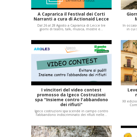
A Caprarica il Festival dei Corti
Gior
Narranti a cura di Actionaid Lecce
Dal 26 al 28 Agosto a Caprarica di Lecce tre
In occas
giorni di teatro, talk, musica, mostre e…
in cui
I vincitori del video contest
Lev
promosso da Igeco Costruzioni
spa "Insieme contro l'abbandono
XII edizi
dei rifiuti"
Comu
Igeco costruzioni spa scende in campo contro
l’abbandono indiscriminato dei rifiuti nelle…