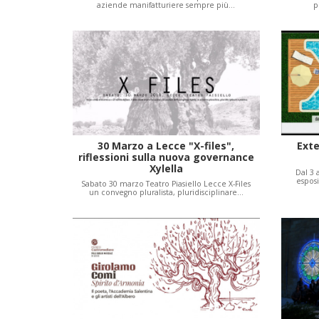
aziende manifatturiere sempre più…
p
30 Marzo a Lecce "X-files",
Exte
riflessioni sulla nuova governance
Xylella
Dal 3 
esposi
Sabato 30 marzo Teatro Piasiello Lecce X-Files
un convegno pluralista, pluridisciplinare…