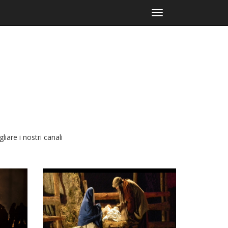
Toggle
navigation
liare i nostri canali