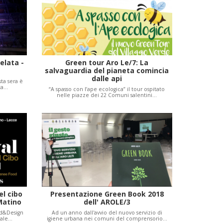
elata -
Green tour Aro Le/7: La
salvaguardia del pianeta comincia
dalle api
ta sera è
tta…
“A spasso con l’ape ecologica” il tour ospitato
nelle piazze dei 22 Comuni salentini…
el cibo
Presentazione Green Book 2018
Matino
dell' AROLE/3
od&Design
Ad un anno dall'avvio del nuovo servizio di
sale…
igiene urbana nei comuni del comprensorio…