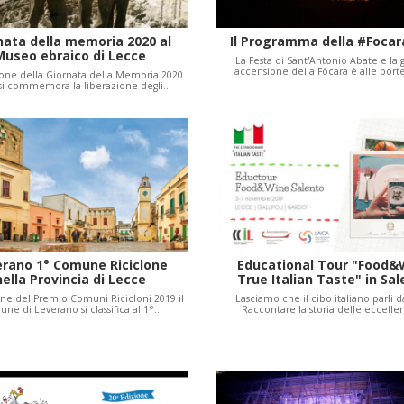
nata della memoria 2020 al
Il Programma della #Focar
Museo ebraico di Lecce
La Festa di Sant'Antonio Abate e la
accensione della Fòcara è alle port
ione della Giornata della Memoria 2020
 si commemora la liberazione degli…
erano 1° Comune Riciclone
Educational Tour "Food&
nella Provincia di Lecce
True Italian Taste" in Sa
one del Premio Comuni Ricicloni 2019 il
Lasciamo che il cibo italiano parli d
ne di Leverano si classifica al 1°…
Raccontare la storia delle eccell