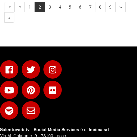
Prima
«
Pagina
‹‹
Page
1
Pagina
2
Page
3
Page
4
Page
5
Page
6
Page
7
Page
8
Page
9
Pagina
››
pagina
precedente
attuale
successi
Ultima
»
pagina
Salentoweb.tv - Social Media Services
è di
Incima srl
Via M. Chiatante, 9 - 73100 Lecce