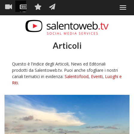
Navigazione
Salta
Toggl
al
principale
VIDEO
NEWS
SERVIZI
CONTATTI
navig
contenuto
principale
Articoli
Questo è l'indice degli Articoli, News ed Editoriali
prodotti da Salentoweb.tv. Puoi anche sfogliare i nostri
canali tematici in evidenza:
Salentofood
,
Eventi
,
Luoghi e
Riti
.