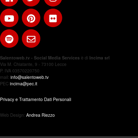
Salentoweb.tv - Social Media Services
è di
Incima srl
Via M. Chiatante, 9 - 73100 Lecce
P. IVA 03570220750
mail:
info@salentoweb.tv
PEC
incima@pec.it
Privacy e Trattamento Dati Personali
Web Design:
Andrea Riezzo