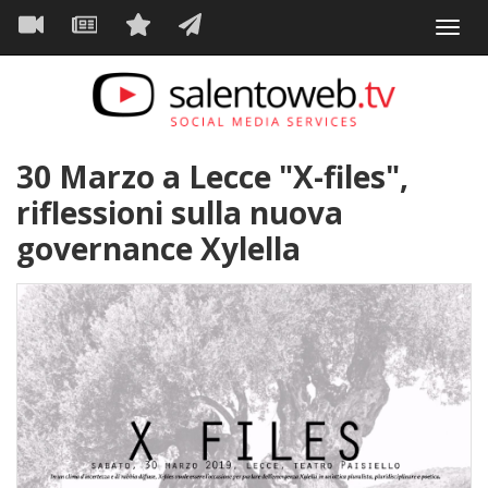
Navigazione
Salta
Toggl
al
principale
VIDEO
NEWS
SERVIZI
CONTATTI
navig
contenuto
principale
30 Marzo a Lecce "X-files",
riflessioni sulla nuova
governance Xylella