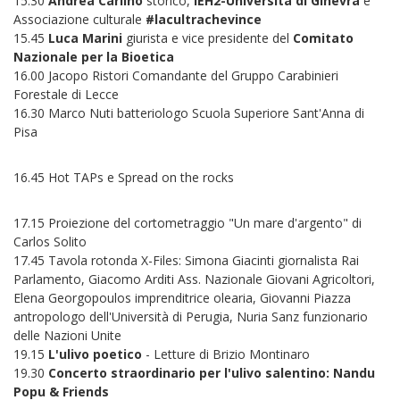
15.30
Andrea Carlino
storico,
iEH2-Università di Ginevra
e
Associazione culturale
#lacultrachevince
15.45
Luca Marini
giurista e vice presidente del
Comitato
Nazionale per la Bioetica
16.00 Jacopo Ristori Comandante del Gruppo Carabinieri
Forestale di Lecce
16.30 Marco Nuti batteriologo Scuola Superiore Sant'Anna di
Pisa
16.45 Hot TAPs e Spread on the rocks
17.15 Proiezione del cortometraggio "Un mare d'argento" di
Carlos Solito
17.45 Tavola rotonda X-Files: Simona Giacinti giornalista Rai
Parlamento, Giacomo Arditi Ass. Nazionale Giovani Agricoltori,
Elena Georgopoulos imprenditrice olearia, Giovanni Piazza
antropologo dell'Università di Perugia, Nuria Sanz funzionario
delle Nazioni Unite
19.15
L'ulivo poetico
- Letture di Brizio Montinaro
19.30
Concerto straordinario per l'ulivo salentino: Nandu
Popu & Friends