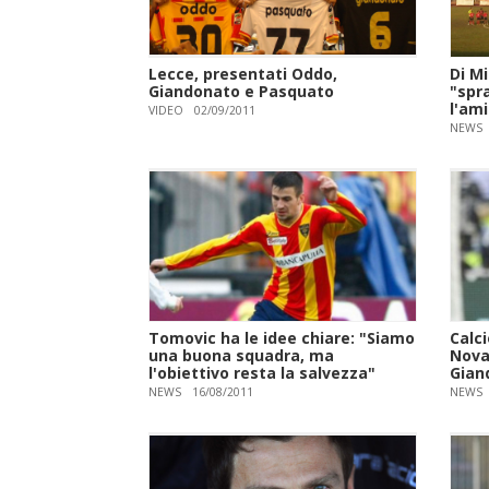
Lecce, presentati Oddo,
Di Mi
Giandonato e Pasquato
"spra
l'ami
VIDEO
02/09/2011
NEWS
Tomovic ha le idee chiare: "Siamo
Calc
una buona squadra, ma
Novar
l'obiettivo resta la salvezza"
Gian
NEWS
16/08/2011
NEWS