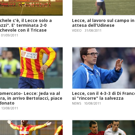
chele c'è, il Lecce solo a
Lecce, al lavoro sul campo in
zzi". E' terminata 2-0
attesa dell'Udinese
chevole con il Tricase
VIDEO
31/08/2011
01/09/2011
iomercato- Lecce: Jeda va al
Lecce, con il 4-3-3 di Di Fran
a, in arrivo Bertolacci, piace
si "rincorre" la salvezza
donato
NEWS
10/08/2011
13/08/2011