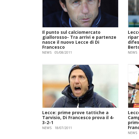
Il punto sul calciomercato
Lecce
giallorosso- Tra arrivi e partenze
ripa
nasce il nuovo Lecce di Di
dife
Francesco
Berto
NEWS
05/08/2011
NEWS
Lecce: prime prove tattiche a
Lecc
Tarvisio, Di Francesco prova il 4-
Campo
3-2-1
prim
Fran
NEWS
18/07/2011
NEWS