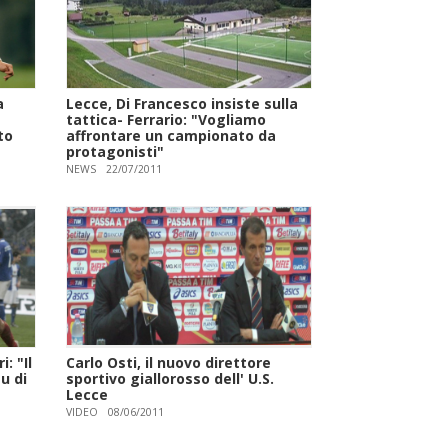
a
Lecce, Di Francesco insiste sulla
tattica- Ferrario: "Vogliamo
to
affrontare un campionato da
protagonisti"
NEWS
22/07/2011
: "Il
Carlo Osti, il nuovo direttore
u di
sportivo giallorosso dell' U.S.
Lecce
VIDEO
08/06/2011