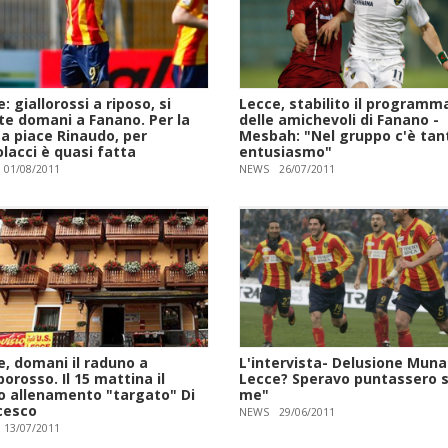
: giallorossi a riposo, si
Lecce, stabilito il programm
rte domani a Fanano. Per la
delle amichevoli di Fanano -
sa piace Rinaudo, per
Mesbah: "Nel gruppo c'è tan
lacci è quasi fatta
entusiasmo"
01/08/2011
NEWS
26/07/2011
e, domani il raduno a
L'intervista- Delusione Munari
rosso. Il 15 mattina il
Lecce? Speravo puntassero s
o allenamento "targato" Di
me"
cesco
NEWS
29/06/2011
13/07/2011