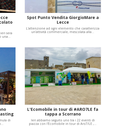
ecce
Spot Punto Vendita GiorgioMare a
colato
Lecce
L'attenzione ad ogni elemento che caratterizza
un'attività commerciale, mescolata alla…
ieri sera
do una…
ano
L'Ecomobile in tour di #ARO7LE fa
Tasting
tappa a Scorrano
rmula di
Ieri abbiamo seguito uno tra i 22 eventi di
no…
piazza con l'Ecomobile in tour di Aro7/LE ,…