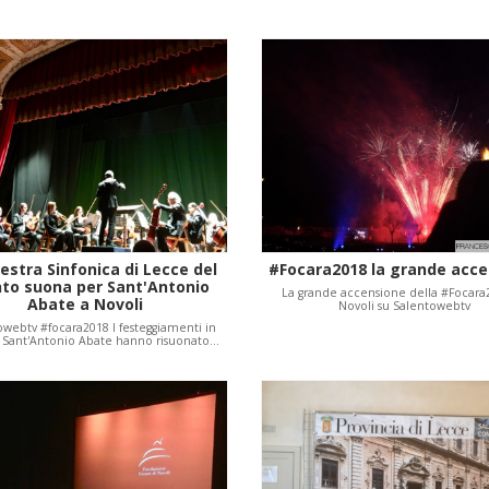
estra Sinfonica di Lecce del
#Focara2018 la grande acc
nto suona per Sant'Antonio
La grande accensione della #Focara
Abate a Novoli
Novoli su Salentowebtv
owebtv #focara2018 I festeggiamenti in
 Sant'Antonio Abate hanno risuonato…