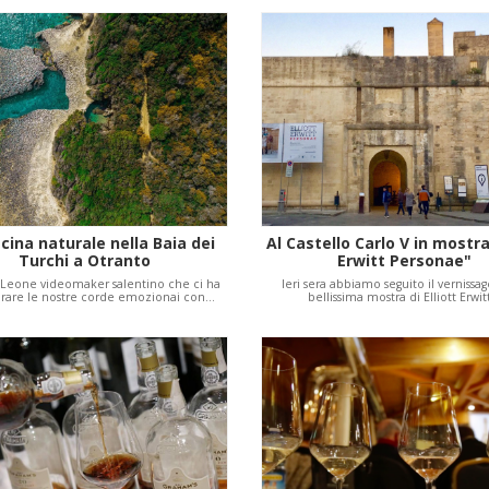
scina naturale nella Baia dei
Al Castello Carlo V in mostra
Turchi a Otranto
Erwitt Personae"
Leone videomaker salentino che ci ha
Ieri sera abbiamo seguito il vernissag
ibrare le nostre corde emozionai con…
bellissima mostra di Elliott Erwi