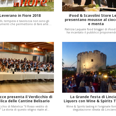
Leverano in Fiore 2018
iFood & Scavolini Store L
presentano mousse al cioc
li, tempera e tavolozza non sono gli
e menta
rumenti che permettono di fare arte.…
Patrizia Laquale food blogger di iFood 
ha incantato il pubblico proponen
cce presenta il Verdicchio di
La Grande festa di Linci
ica delle Cantine Belisario
Liquors con Wine & Spirits 
cchio di Matelica "Il Rosso vestito di
Wine & Spirits tasting è l'originale fo
 La storia di questo vitigno risale al…
degustazione ideata da Lincia