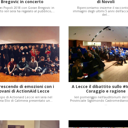
Bregovic in concerto
di Novoli
ei Popoli 2018 con Goran Bregovic in
Ripercorriamo insieme il raccont
to ieri sera ha regalato al pubblico,…
immagini degli ultimi 5 anni dell’ac
del…
rescendo di emozioni con i
A Lecce il dibattito sullo #I
ovani di ActionAid Lecce
Coraggio e ragione
uppo di Actionaid Lecce ieri sera nel
Ieri pomeriggio nell'auditorium de
a Elio di Calimera presentato un…
Provinciale Sigismondo Castromediano 
…