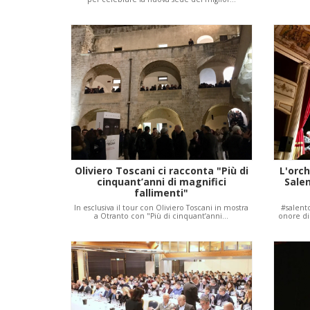
Oliviero Toscani ci racconta "Più di
L'orch
cinquant’anni di magnifici
Sale
fallimenti"
In esclusiva il tour con Oliviero Toscani in mostra
#salent
a Otranto con "Più di cinquant’anni…
onore di