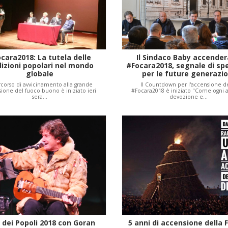
cara2018: La tutela delle
Il Sindaco Baby accender
dizioni popolari nel mondo
#Focara2018, segnale di sp
globale
per le future generazio
rcorso di avvicinamento alla grande
Il Countdown per l'accensione d
ione del fuoco buono è iniziato ieri
#Focara2018 è iniziato "Come ogni 
sera…
devozione e…
 dei Popoli 2018 con Goran
5 anni di accensione della 