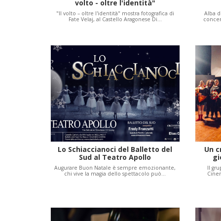
volto - oltre l'identità"
"Il volto – oltre l'identità" mostra fotografica di
Alba d
Fate Velaj, al Castello Aragonese Di…
concer
Lo Schiaccianoci del Balletto del
Un c
Sud al Teatro Apollo
gi
Augurare Buon Natale è sempre emozionante,
Il gr
chi vive la magia dello spettacolo può…
Cinem