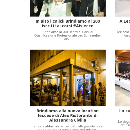
In alto i calici! Brindiamo ai 200
A Lec
iscritti ai corsi #Aislecce
Brindiamo ai 200 iscritti ai Corsi di
Ieri ser
Qualificazione Professionale per Sommelier
Asso
AIS…
Brindiamo alla nuova location
La su
leccese di Alex Ristorante di
Alessandra Civilla
Le degu
delega
Ieri sera abbiamo partecipato alla grande festa
per celebrare la nuova sede del miglior…