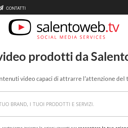
CONTATTI
i video prodotti da Salen
tenuti video capaci di attrarre l’attenzione del 
UO BRAND, I TUOI PRODOTTI E SERVIZI.