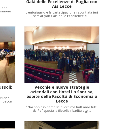
Galà delle Eccellenze di Puglia con
Ais Lecce
o per
censione
L'entusiasmo e la partecipazione riscontrata ieri
sera al gran Galà delle Eccellenze di…
ussoli:
Vecchie e nuove strategie
aziendali con Hotel La Sonrisa,
ospite della Facoltà di Economia a
l Museo
Lecce
- Lecce ,
"Noi non ospitiamo solo lord ma trattiamo tutti
da Re" questa la filosofia ribadita oggi…