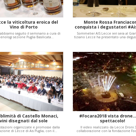
ce la viticoltura eroica del
Monte Rossa Franciaco
Vino di Porto
conquista i degustatori #A
a abbiamo seguito il seminario a cura di
Sommelier AIS Lecce ieri sera al Gra
enologi sezione Puglia Basilicata…
tiziano Lecce ha presentato una degu
blimità di Castello Monaci,
#Focara2018 vista drone..
vini disegnati dal sole
spettacolo!
stazioni organizzate e promosse dalla
Il video realizzato da Lecce Droni 
zione di Lecce di Ais Puglia, con il…
collaborazione con la fondazione Fo