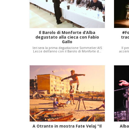
Il Barolo di Monforte d’Alba
#Fo
degustato alla cieca con Fabio
tra
Gallo
Ieri sera la prima degustazione Sommelier AIS
Il pe
Lecce dell'anno con il Barolo di Monforte d…
accens
A Otranto in mostra Fate Velaj "Il
Alba