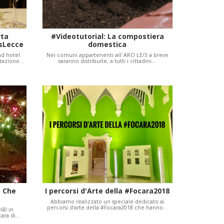
rta
#Videotutorial: La compostiera
isLecce
domestica
nd hotel
Nei comuni appartenenti all' ARO LE/3 a breve
stazione…
saranno distribuite, a tutti i cittadini…
. Che
I percorsi d'Arte della #Focara2018
Abbiamo realizzato un speciale dedicato ai
percorsi d'arte della #Focara2018 che hanno…
360 in
cara di…