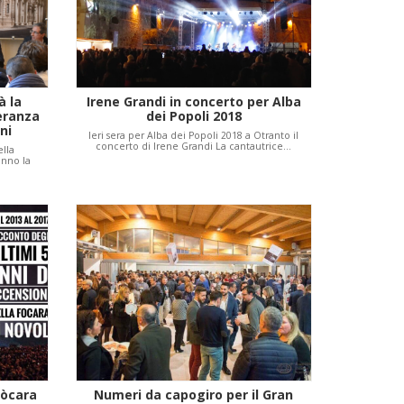
à la
Irene Grandi in concerto per Alba
eranza
dei Popoli 2018
ni
Ieri sera per Alba dei Popoli 2018 a Otranto il
concerto di Irene Grandi La cantautrice…
ella
anno la
Fòcara
Numeri da capogiro per il Gran