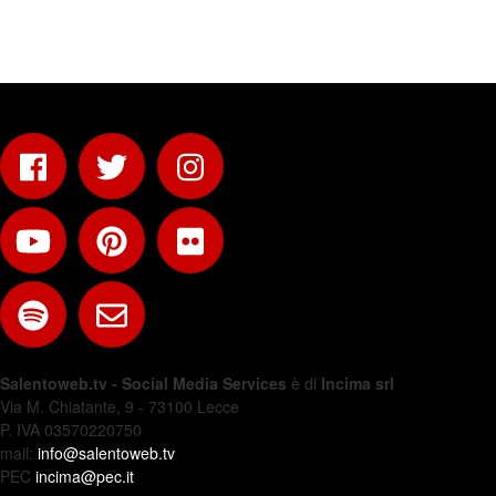
Salentoweb.tv - Social Media Services
è di
Incima srl
Via M. Chiatante, 9 - 73100 Lecce
P. IVA 03570220750
mail:
info@salentoweb.tv
PEC
incima@pec.it