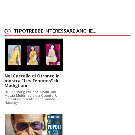
TI POTREBBE INTERESSARE ANCHE...
Nel Castello di Otranto in
mostra "Les Femmes" di
Modigliani
30|05 • Inaugurazione Modigliani
Mostra Multimediale a Otranto. Un
innovativo formato denominato
"Modlight",…