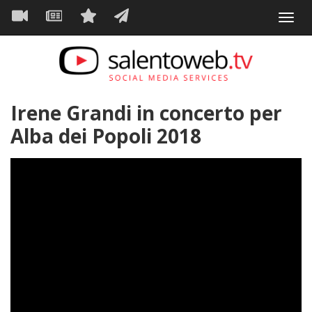
Navigazione
Salta
Toggl
al
principale
VIDEO
NEWS
SERVIZI
CONTATTI
navig
contenuto
principale
Irene Grandi in concerto per
Alba dei Popoli 2018