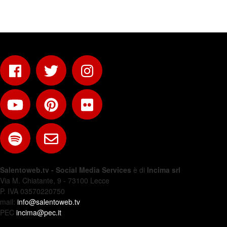
Salentoweb.tv - Social Media Services
è di
Incima srl
Via M. Chiatante, 9 - 73100 Lecce
P. IVA 03570220750
mail:
info@salentoweb.tv
PEC
incima@pec.it