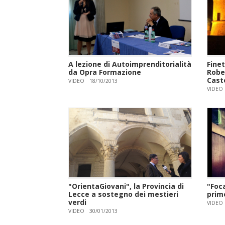
A lezione di Autoimprenditorialità
Finet
da Opra Formazione
Rober
Cast
VIDEO
18/10/2013
VIDEO
"OrientaGiovani", la Provincia di
"Foca
Lecce a sostegno dei mestieri
primo
verdi
VIDEO
VIDEO
30/01/2013