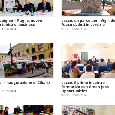
baigian – Puglia: nuove
Lecce: un parco per i Vigili de
rtunità di business
Fuoco caduti in servizio
13/06/2014
VIDEO
07/06/2014
: l’inaugurazione di Cibarti
Lecce: il primo incontro
formativo con Green Jobs
Opportunities
30/05/2014
VIDEO
30/05/2014