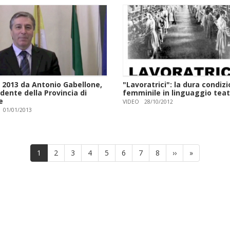
 2013 da Antonio Gabellone,
"Lavoratrici": la dura condiz
dente della Provincia di
femminile in linguaggio teat
e
VIDEO
28/10/2012
01/01/2013
Pagina
1
Page
2
Page
3
Page
4
Page
5
Page
6
Page
7
Page
8
Pagina
››
Ultima
»
attuale
successiva
pagina