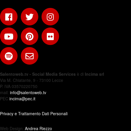
Salentoweb.tv - Social Media Services
è di
Incima srl
Via M. Chiatante, 9 - 73100 Lecce
P. IVA 03570220750
mail:
info@salentoweb.tv
PEC
incima@pec.it
Privacy e Trattamento Dati Personali
Web Design:
Andrea Riezzo