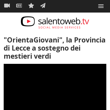
Navigazione
Salta
Toggl
al
principale
VIDEO
NEWS
SERVIZI
CONTATTI
navig
contenuto
principale
"OrientaGiovani", la Provincia
di Lecce a sostegno dei
mestieri verdi