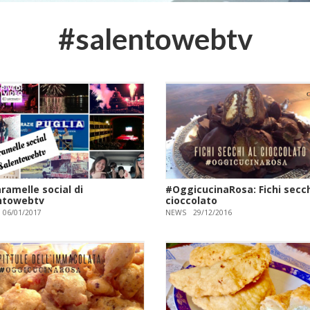
#salentowebtv
ramelle social di
#OggicucinaRosa: Fichi secch
ntowebtv
cioccolato
06/01/2017
NEWS
29/12/2016