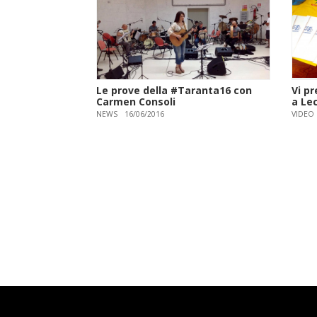
Le prove della #Taranta16 con
Vi p
Carmen Consoli
a Le
NEWS
16/06/2016
VIDEO
Paginazione