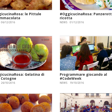
icucinaRosa: le Pittule
#OggicucinaRosa: Panzerotti
'Immacolata
ricotta
06/12/2016
NEWS
01/12/2016
icucinaRosa: Gelatina di
Programmare giocando al
 Cotogne
#CodeWeek
26/10/2016
NEWS
19/10/2016