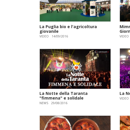
La Puglia bio e l'agricoltura
Mimm
giovanile
Giorn
VIDEO
14/09/2016
VIDEO
La Notte della Taranta
La N
"fimmena" e solidale
VIDEO
NEWS
29/08/2016