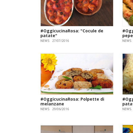
#OggicucinaRosa: "Cocule de
#Ogg
patate"
peper
NEWS
27/07/2016
NEWS
#OggicucinaRosa: Polpette di
#Ogg
melanzane
pata
NEWS
29/06/2016
NEWS