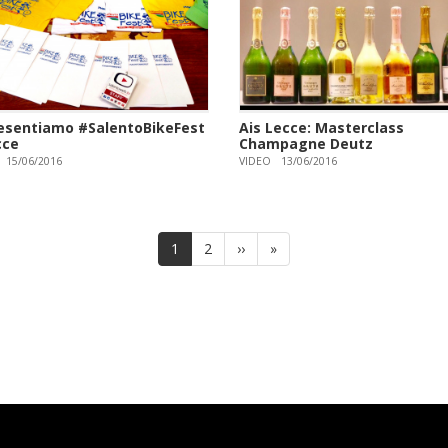
resentiamo #SalentoBikeFest
Ais Lecce: Masterclass
cce
Champagne Deutz
15/06/2016
VIDEO
13/06/2016
Pagina
1
Page
2
Pagina
››
Ultima
»
attuale
successiva
pagina