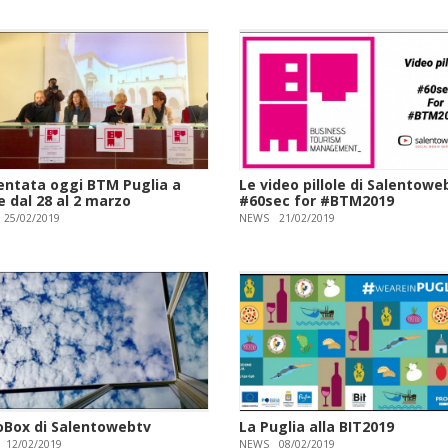
entata oggi BTM Puglia a
Le video pillole di Salentowe
 dal 28 al 2 marzo
#60sec for #BTM2019
25/02/2019
NEWS
21/02/2019
oBox di Salentowebtv
La Puglia alla BIT2019
12/02/2019
NEWS
08/02/2019