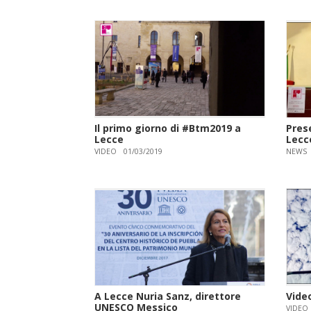
Il primo giorno di #Btm2019 a
Pres
Lecce
Lecce
VIDEO
01/03/2019
NEWS
A Lecce Nuria Sanz, direttore
Vide
UNESCO Messico
VIDEO