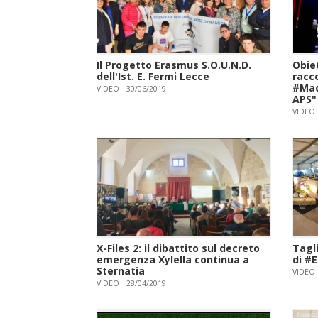
Il Progetto Erasmus S.O.U.N.D.
Obie
dell'Ist. E. Fermi Lecce
racc
#Mad
VIDEO
30/06/2019
APS"
VIDEO
X-Files 2: il dibattito sul decreto
Tagli
emergenza Xylella continua a
di #
Sternatia
VIDEO
VIDEO
28/04/2019