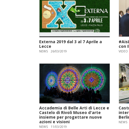
Externa 2019 dal 3 al 7 Aprile a
#AisL
Lecce
con 
NEWS
26/03/2019
VIDEO
Accademia di Belle Arti di Lecce e
Cast
Castelo di Rivoli Museo d'arte
inter
insieme per progettare nuove
Berli
azioni e visioni
NEWS
NEWS
11/03/2019