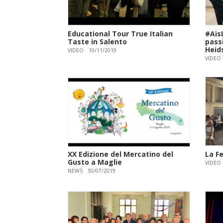
Educational Tour True Italian
#AisL
Taste in Salento
pass
Heid
VIDEO
10/11/2019
VIDEO
XX Edizione del Mercatino del
La Fe
Gusto a Maglie
VIDEO
NEWS
30/07/2019