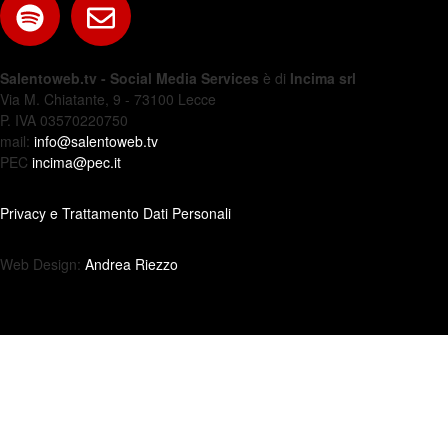
Salentoweb.tv - Social Media Services
è di
Incima srl
Via M. Chiatante, 9 - 73100 Lecce
P. IVA 03570220750
mail:
info@salentoweb.tv
PEC
incima@pec.it
Privacy e Trattamento Dati Personali
Web Design:
Andrea Riezzo