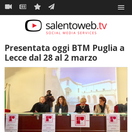
Navigazione
Salta
Toggl
al
principale
VIDEO
NEWS
SERVIZI
CONTATTI
navig
contenuto
principale
Presentata oggi BTM Puglia a
Lecce dal 28 al 2 marzo