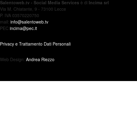
Salentoweb.tv - Social Media Services
è di
Incima srl
Via M. Chiatante, 9 - 73100 Lecce
P. IVA 03570220750
mail:
info@salentoweb.tv
PEC
incima@pec.it
Privacy e Trattamento Dati Personali
Web Design:
Andrea Riezzo