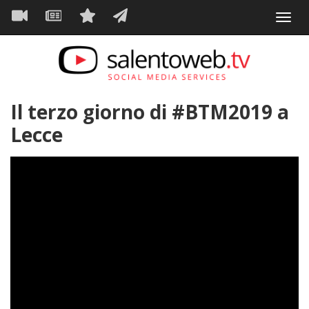
Navigazione
Salta
Toggl
al
principale
VIDEO
NEWS
SERVIZI
CONTATTI
navig
contenuto
principale
Il terzo giorno di #BTM2019 a
Lecce