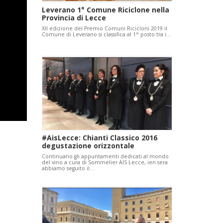
Leverano 1° Comune Riciclone nella
Provincia di Lecce
XII edizione del Premio Comuni Ricicloni 2019 il
Comune di Leverano si classifica al 1° posto tra i…
#AisLecce: Chianti Classico 2016
degustazione orizzontale
Continuano gli appuntamenti dedicati al mondo
del vino a cura di Sommelier AIS Lecce, ieri sera
abbiamo seguito il…