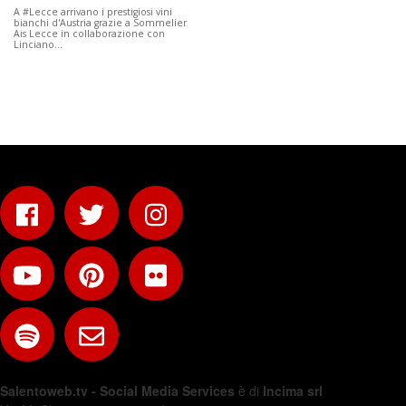
A #Lecce arrivano i prestigiosi vini
bianchi d'Austria grazie a Sommelier
Ais Lecce in collaborazione con
Linciano…
Salentoweb.tv - Social Media Services
è di
Incima srl