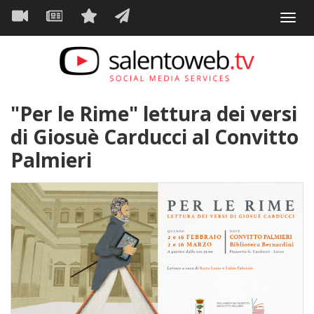
Navigazione
Salta
Toggl
al
principale
VIDEO
NEWS
SERVIZI
CONTATTI
navig
contenuto
principale
"Per le Rime" lettura dei versi
di Giosuè Carducci al Convitto
Palmieri