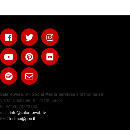
Salentoweb.tv - Social Media Services
è di
Incima srl
Via M. Chiatante, 9 - 73100 Lecce
P. IVA 03570220750
mail:
info@salentoweb.tv
PEC
incima@pec.it