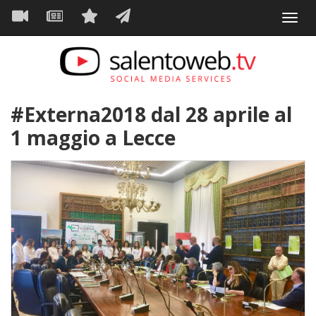
Navigazione
Salta
Toggl
al
principale
VIDEO
NEWS
SERVIZI
CONTATTI
navig
contenuto
principale
#Externa2018 dal 28 aprile al
1 maggio a Lecce