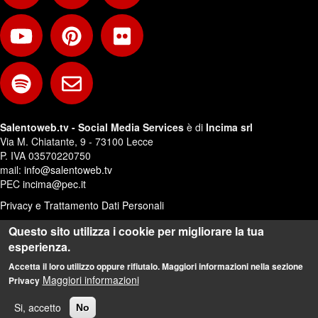
Salentoweb.tv - Social Media Services
è di
Incima srl
Via M. Chiatante, 9 - 73100 Lecce
P. IVA 03570220750
mail:
info@salentoweb.tv
PEC
incima@pec.it
Privacy e Trattamento Dati Personali
Web Design:
Andrea Riezzo
Questo sito utilizza i cookie per migliorare la tua
esperienza.
Accetta il loro utilizzo oppure rifiutalo. Maggiori informazioni nella sezione
Maggiori informazioni
Privacy
Si, accetto
No