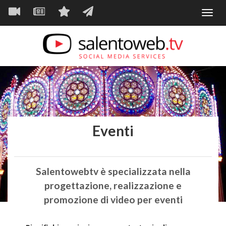
Navigazione
Salta
Toggl
al
principale
VIDEO
NEWS
SERVIZI
CONTATTI
navig
contenuto
principale
Eventi
Salentowebtv è specializzata nella
progettazione, realizzazione e
promozione di video per eventi