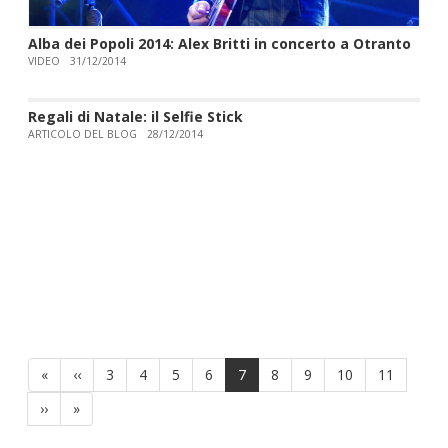
Alba dei Popoli 2014: Alex Britti in concerto a Otranto
VIDEO
31/12/2014
Regali di Natale: il Selfie Stick
ARTICOLO DEL BLOG
28/12/2014
Paginazione
Prima
«
Pagina
‹‹
Page
3
Page
4
Page
5
Page
6
Pagina
7
Page
8
Page
9
Page
10
Page
11
pagina
precedente
attuale
Pagina
››
Ultima
»
successiva
pagina