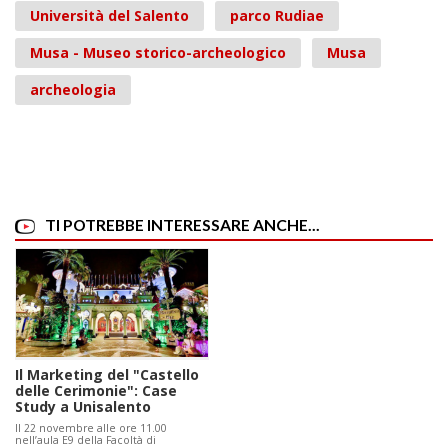
Università del Salento
parco Rudiae
Musa - Museo storico-archeologico
Musa
archeologia
TI POTREBBE INTERESSARE ANCHE...
Il Marketing del "Castello
delle Cerimonie": Case
Study a Unisalento
Il 22 novembre alle ore 11.00
nell’aula E9 della Facoltà di