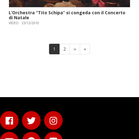
L’Orchestra “Tito Schipa” si congeda con il Concerto
di Natale
VIDEO
23/12/2010
Paginazione
Pagina
1
Page
2
Pagina
››
Ultima
»
attuale
successiva
pagina