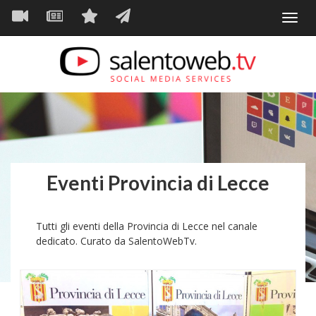
Navigazione
Salta
Toggl
al
principale
VIDEO
NEWS
SERVIZI
CONTATTI
navig
contenuto
principale
Eventi Provincia di Lecce
Tutti gli eventi della Provincia di Lecce nel canale
dedicato. Curato da SalentoWebTv.