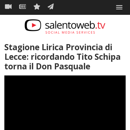
Navigazione
Salta
Toggl
al
principale
VIDEO
NEWS
SERVIZI
CONTATTI
navig
contenuto
principale
Stagione Lirica Provincia di
Lecce: ricordando Tito Schipa
torna il Don Pasquale