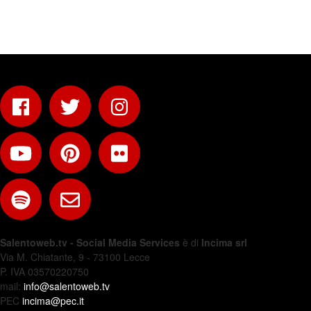
Salentoweb.tv - Social Media Services
è di
Incima srl
Via M. Chiatante, 9 - 73100 Lecce
P. IVA 03570220750
mail:
info@salentoweb.tv
PEC
incima@pec.it