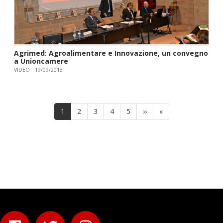
Agrimed: Agroalimentare e Innovazione, un convegno
a Unioncamere
VIDEO
19/09/2013
Paginazione
Pagina
1
Page
2
Page
3
Page
4
Page
5
Pagina
››
Ultima
»
attuale
successiva
pagina