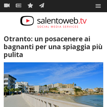
Navigazione
Salta
Toggl
al
principale
VIDEO
NEWS
SERVIZI
CONTATTI
navig
contenuto
principale
Otranto: un posacenere ai
bagnanti per una spiaggia più
pulita