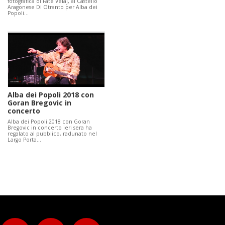
fotografica di Fate Velaj, al Castello
Aragonese Di Otranto per Alba dei
Popoli…
Alba dei Popoli 2018 con
Goran Bregovic in
concerto
Alba dei Popoli 2018 con Goran
Bregovic in concerto ieri sera ha
regalato al pubblico, radunato nel
Largo Porta…