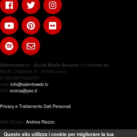
Salentoweb.tv - Social Media Services
è di
Incima srl
Via M. Chiatante, 9 - 73100 Lecce
P. IVA 03570220750
mail:
info@salentoweb.tv
PEC
incima@pec.it
Privacy e Trattamento Dati Personali
Web Design:
Andrea Riezzo
Questo sito utilizza i cookie per migliorare la tua