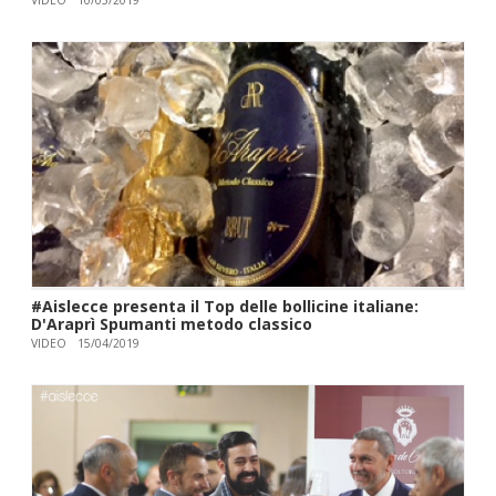
VIDEO
10/05/2019
#Aislecce presenta il Top delle bollicine italiane:
D'Araprì Spumanti metodo classico
VIDEO
15/04/2019