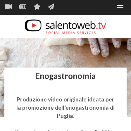
Navigazione
Salta
Toggl
al
principale
VIDEO
NEWS
SERVIZI
CONTATTI
navig
contenuto
principale
Enogastronomia
Produzione video originale ideata per
la promozione dell’enogastronomia di
Puglia.