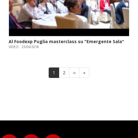
Al Foodexp Puglia masterclass su "Emergente Sala"
VIDEO
23/06/2018
Paginazione
Pagina
1
Page
2
Pagina
››
Ultima
»
attuale
successiva
pagina