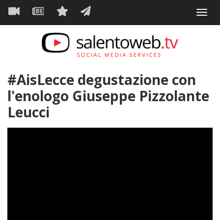
Navigazione
Salta
Toggl
al
principale
VIDEO
NEWS
SERVIZI
CONTATTI
navig
contenuto
principale
#AisLecce degustazione con
l'enologo Giuseppe Pizzolante
Leucci