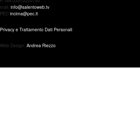
P. IVA 03570220750
mail:
info@salentoweb.tv
PEC
incima@pec.it
Privacy e Trattamento Dati Personali
Web Design:
Andrea Riezzo