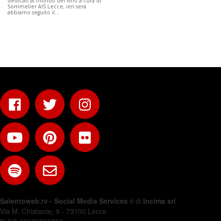
dedicati al mondo del vino a cura di
Sommelier AIS Lecce, ieri sera
abbiamo seguito il…
Salentoweb.tv - Social Media Services
è di
Incima srl
Via M. Chiatante, 9 - 73100 Lecce