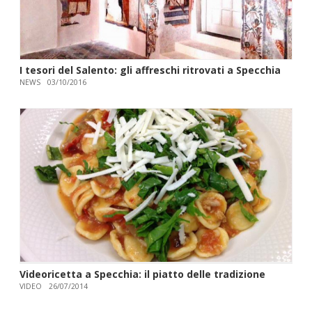
I tesori del Salento: gli affreschi ritrovati a Specchia
NEWS
03/10/2016
Videoricetta a Specchia: il piatto delle tradizione
VIDEO
26/07/2014