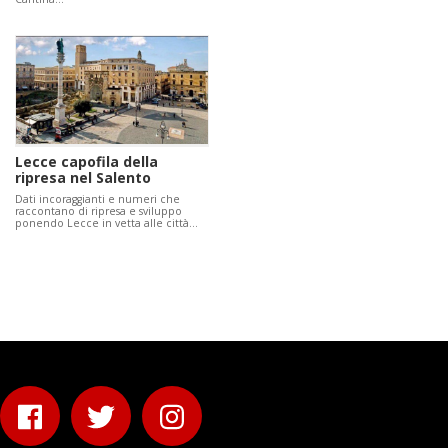
Lecce capofila della
ripresa nel Salento
Dati incoraggianti e numeri che
raccontano di ripresa e sviluppo
ponendo Lecce in vetta alle città…