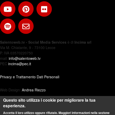
Salentoweb.tv - Social Media Services
è di
Incima srl
Via M. Chiatante, 9 - 73100 Lecce
P. IVA 03570220750
mail:
info@salentoweb.tv
PEC
incima@pec.it
Privacy e Trattamento Dati Personali
Web Design:
Andrea Riezzo
Questo sito utilizza i cookie per migliorare la tua
esperienza.
Accetta il loro utilizzo oppure rifiutalo. Maggiori informazioni nella sezione