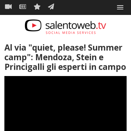
Navigazione
Salta
Toggl
al
principale
VIDEO
NEWS
SERVIZI
CONTATTI
navig
contenuto
principale
Al via "quiet, please! Summer
camp": Mendoza, Stein e
Princigalli gli esperti in campo