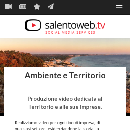
Navigazione
Salta
Toggl
al
principale
VIDEO
NEWS
SERVIZI
CONTATTI
navig
contenuto
principale
Ambiente e Territorio
Produzione video dedicata al
Territorio e alle sue Imprese.
Realizziamo video per ogni tipo di impresa, di
qualsiasi settore, evidenziandone la storia, la