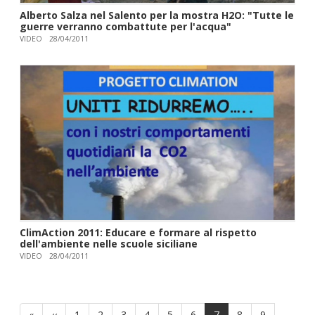
Alberto Salza nel Salento per la mostra H2O: "Tutte le
guerre verranno combattute per l'acqua"
VIDEO
28/04/2011
ClimAction 2011: Educare e formare al rispetto
dell'ambiente nelle scuole siciliane
VIDEO
28/04/2011
Paginazione
Prima
«
Pagina
‹‹
Page
1
Page
2
Page
3
Page
4
Page
5
Page
6
Pagina
7
Page
8
Page
9