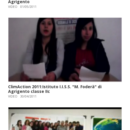
Agrigento
VIDEO
01/05/2011
ClimAction 2011:Istituto I.I.S.S. "M. Foderà" di
Agrigento classe IIc
VIDEO
30/04/2011