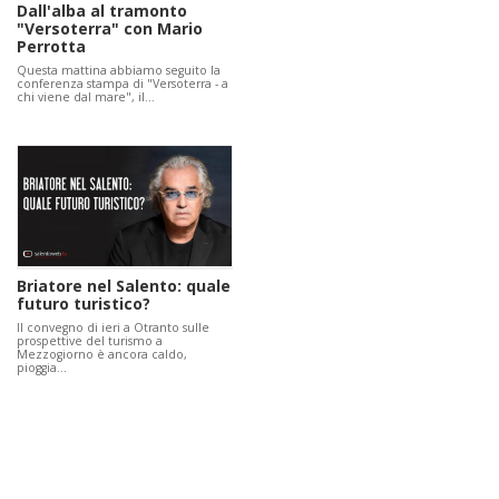
Dall'alba al tramonto
"Versoterra" con Mario
Perrotta
Questa mattina abbiamo seguito la
conferenza stampa di "Versoterra - a
chi viene dal mare", il…
Briatore nel Salento: quale
futuro turistico?
Il convegno di ieri a Otranto sulle
prospettive del turismo a
Mezzogiorno è ancora caldo,
pioggia…