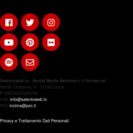
Salentoweb.tv - Social Media Services
è di
Incima srl
Via M. Chiatante, 9 - 73100 Lecce
P. IVA 03570220750
mail:
info@salentoweb.tv
PEC
incima@pec.it
Privacy e Trattamento Dati Personali