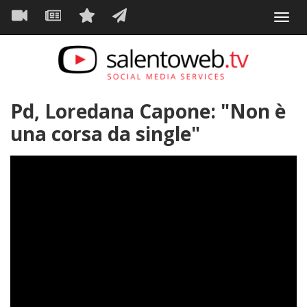
Navigazione
Salta
Toggl
al
principale
VIDEO
NEWS
SERVIZI
CONTATTI
navig
contenuto
principale
Pd, Loredana Capone: "Non è
una corsa da single"