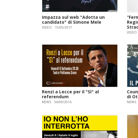
Impazza sul web "Adotta un
“Fer
candidato" di Simone Mele
Regi
Stra
VIDEO
15/05/2017
VIDEO
Renzi a Lecce per il "Sì" al
Coun
referendum
di O
NEWS
06/09/2016
NEWS