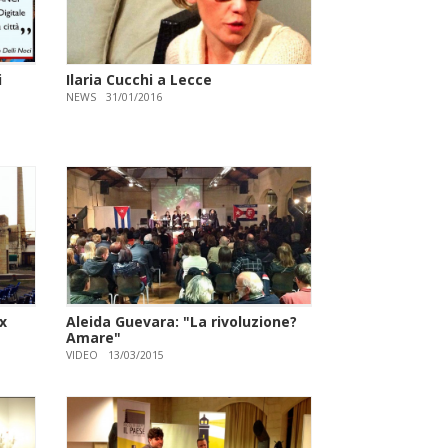
i
Ilaria Cucchi a Lecce
NEWS
31/01/2016
ex
Aleida Guevara: "La rivoluzione?
Amare"
VIDEO
13/03/2015