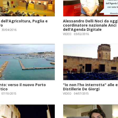
 dell'Agricoltura, Puglia e
Alessandro Delli Noci da ogg
ro
coordinatore nazionale Anci
dell'Agenda Digitale
30/04/2016
VIDEO
03/02/2016
to: verso il nuovo Porto
"Io non l'ho interrotta" alle 
tico
Distillerie De Giorgi
07/10/2015
VIDEO
04/07/2015