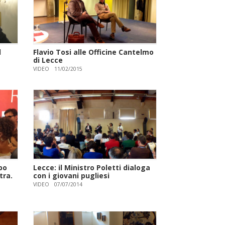
d
Flavio Tosi alle Officine Cantelmo
di Lecce
VIDEO
11/02/2015
po
Lecce: il Ministro Poletti dialoga
tra.
con i giovani pugliesi
VIDEO
07/07/2014