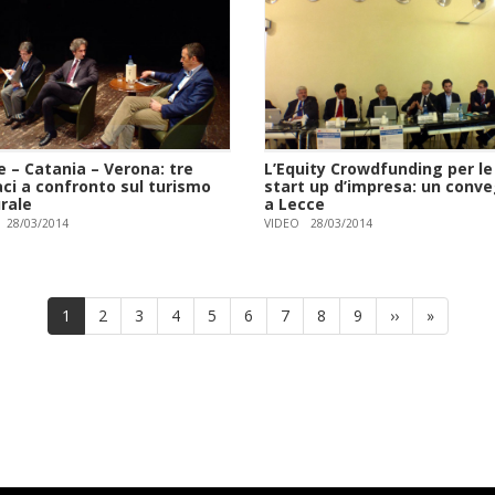
 – Catania – Verona: tre
L’Equity Crowdfunding per le
aci a confronto sul turismo
start up d’impresa: un conv
rale
a Lecce
28/03/2014
VIDEO
28/03/2014
Pagina
1
Page
2
Page
3
Page
4
Page
5
Page
6
Page
7
Page
8
Page
9
Pagina
››
Ultima
»
attuale
successiva
pagina