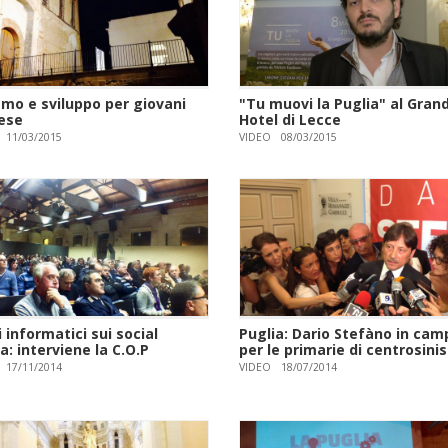
smo e sviluppo per giovani
"Tu muovi la Puglia" al Gran
ese
Hotel di Lecce
11/03/2015
VIDEO
08/03/2015
 informatici sui social
Puglia: Dario Stefàno in cam
: interviene la C.O.P
per le primarie di centrosinis
17/11/2014
VIDEO
18/07/2014