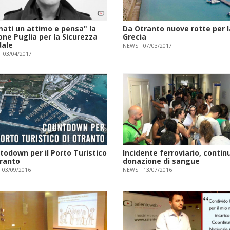
mati un attimo e pensa" la
Da Otranto nuove rotte per l
one Puglia per la Sicurezza
Grecia
dale
NEWS
07/03/2017
03/04/2017
todown per il Porto Turistico
Incidente ferroviario, contin
tranto
donazione di sangue
03/09/2016
NEWS
13/07/2016