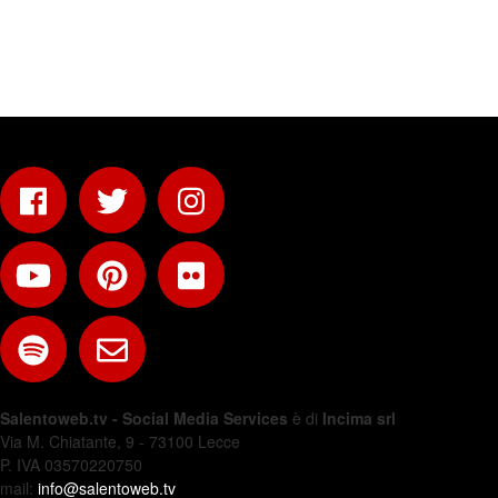
Salentoweb.tv - Social Media Services
è di
Incima srl
Via M. Chiatante, 9 - 73100 Lecce
P. IVA 03570220750
mail:
info@salentoweb.tv