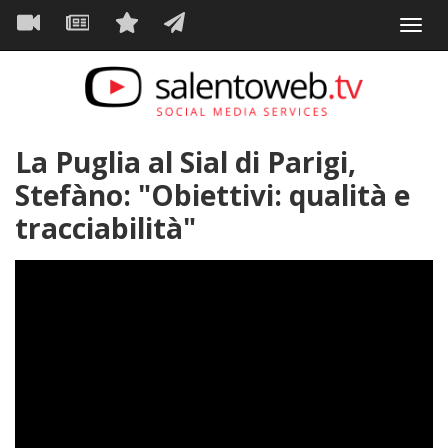
Navigazione
Salta
Toggl
al
principale
VIDEO
NEWS
SERVIZI
CONTATTI
navig
contenuto
principale
La Puglia al Sial di Parigi,
Stefàno: "Obiettivi: qualità e
tracciabilità"