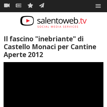
Navigazione
Salta
Toggl
al
principale
VIDEO
NEWS
SERVIZI
CONTATTI
navig
contenuto
principale
Il fascino "inebriante" di
Castello Monaci per Cantine
Aperte 2012