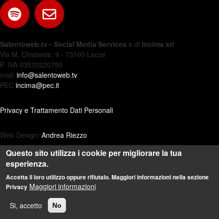
Salentoweb.tv - Social Media Services
è di
Incima srl
Via M. Chiatante, 9 - 73100 Lecce
P. IVA 03570220750
mail:
info@salentoweb.tv
PEC
incima@pec.it
Privacy e Trattamento Dati Personali
Web Design:
Andrea Riezzo
Questo sito utilizza i cookie per migliorare la tua
esperienza.
Accetta il loro utilizzo oppure rifiutalo. Maggiori informazioni nella sezione
Maggiori informazioni
Privacy
Si, accetto
No