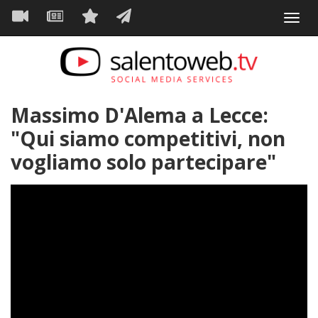
Navigazione
Salta
Toggl
al
principale
VIDEO
NEWS
SERVIZI
CONTATTI
navig
contenuto
principale
Massimo D'Alema a Lecce:
"Qui siamo competitivi, non
vogliamo solo partecipare"