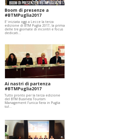
Boom di presenze a
#BTMPuglia2017
E' iniziata oggi a Lecce la terza
edizione di BTM Puglia 2017, la prima
delle tre giornate di incontri e focus
dedicati…
Ai nastri di partenza
#BTMPuglia2017
Tutto pronto per la terza edizione
del BTM Business Tourism
Management l’unica fiera in Puglia
sul…