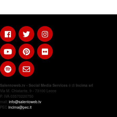
Salentoweb.tv - Social Media Services
è di
Incima srl
Via M. Chiatante, 9 - 73100 Lecce
P. IVA 03570220750
mail:
info@salentoweb.tv
PEC
incima@pec.it