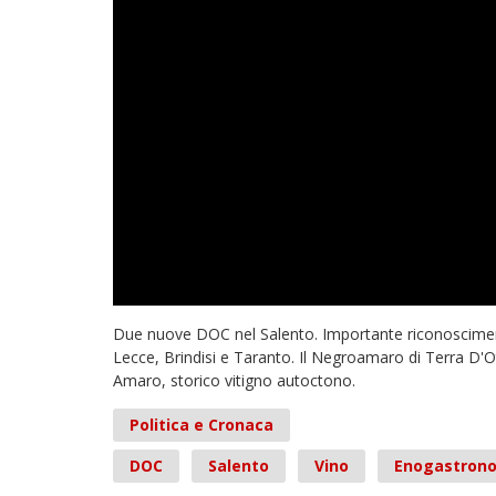
Due nuove DOC nel Salento. Importante riconoscimento d
Lecce, Brindisi e Taranto. Il Negroamaro di Terra D'
Amaro, storico vitigno autoctono.
Politica e Cronaca
DOC
Salento
Vino
Enogastron