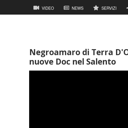
Salta
Navigazione
VIDEO
NEWS
SERVIZI
al
principale
contenuto
principale
Negroamaro di Terra D'O
nuove Doc nel Salento