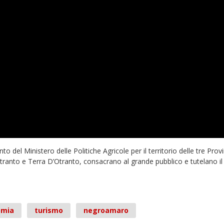
el Ministero delle Politiche Agricole per il territorio delle tre Provi
Otranto e Terra D’Otranto, consacrano al grande pubblico e tutelano i
omia
turismo
negroamaro