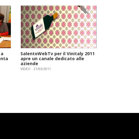
 a
SalentoWebTv per il Vinitaly 2011
enta
apre un canale dedicato alle
aziende
VIDEO
21/03/2011