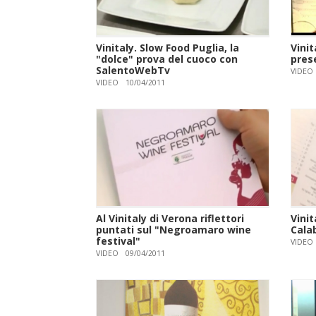
Vinitaly. Slow Food Puglia, la
Vinit
"dolce" prova del cuoco con
pres
SalentoWebTv
VIDEO
VIDEO
10/04/2011
Al Vinitaly di Verona riflettori
Vini
puntati sul "Negroamaro wine
Calab
festival"
VIDEO
VIDEO
09/04/2011