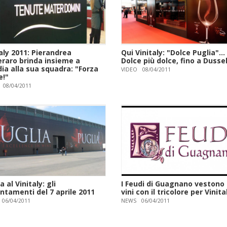
aly 2011: Pierandrea
Qui Vinitaly: "Dolce Puglia"...
raro brinda insieme a
Dolce più dolce, fino a Dusse
ia alla sua squadra: "Forza
VIDEO
08/04/2011
e!"
08/04/2011
a al Vinitaly: gli
I Feudi di Guagnano vestono i
ntamenti del 7 aprile 2011
vini con il tricolore per Vinita
06/04/2011
NEWS
06/04/2011