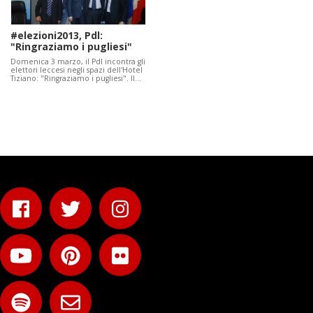
#elezioni2013, Pdl:
"Ringraziamo i pugliesi"
Domenica 3 marzo, il Pdl incontra gli
elettori leccesi negli spazi dell'Hotel
Tiziano: "Ringraziamo i pugliesi". Il…