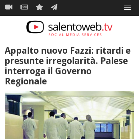
Navigazione
Salta
Toggl
al
principale
VIDEO
NEWS
SERVIZI
CONTATTI
navig
contenuto
principale
Appalto nuovo Fazzi: ritardi e
presunte irregolarità. Palese
interroga il Governo
Regionale