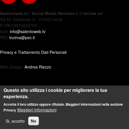
Salentoweb.tv - Social Media Services
è di
Incima srl
Via M. Chiatante, 9 - 73100 Lecce
P. IVA 03570220750
mail:
info@salentoweb.tv
PEC
incima@pec.it
Privacy e Trattamento Dati Personali
Web Design:
Andrea Riezzo
Questo sito utilizza i cookie per migliorare la tua
esperienza.
Accetta il loro utilizzo oppure rifiutalo. Maggiori informazioni nella sezione
Maggiori informazioni
Privacy
Si, accetto
No