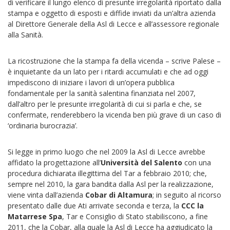
di verificare il lungo elenco di presunte irregolarità riportato dalla
stampa e oggetto di esposti e diffide inviati da un’altra azienda
al Direttore Generale della Asl di Lecce e all’assessore regionale
alla Sanità.
La ricostruzione che la stampa fa della vicenda – scrive Palese –
è inquietante da un lato per i ritardi accumulati e che ad oggi
impediscono di iniziare i lavori di un’opera pubblica
fondamentale per la sanità salentina finanziata nel 2007,
dall’altro per le presunte irregolarità di cui si parla e che, se
confermate, renderebbero la vicenda ben più grave di un caso di
‘ordinaria burocrazia’.
Si legge in primo luogo che nel 2009 la Asl di Lecce avrebbe
affidato la progettazione all’
Università del Salento
con una
procedura dichiarata illegittima del Tar a febbraio 2010; che,
sempre nel 2010, la gara bandita dalla Asl per la realizzazione,
viene vinta dall’azienda
Cobar di Altamura
; in seguito al ricorso
presentato dalle due Ati arrivate seconda e terza, la
CCC la
Matarrese Spa
, Tar e Consiglio di Stato stabiliscono, a fine
2011, che la Cobar, alla quale la Asl di Lecce ha aggiudicato la