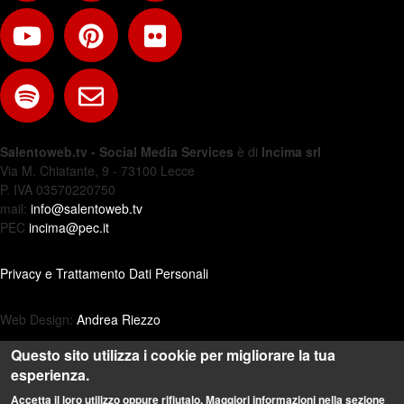
Salentoweb.tv - Social Media Services
è di
Incima srl
Via M. Chiatante, 9 - 73100 Lecce
P. IVA 03570220750
mail:
info@salentoweb.tv
PEC
incima@pec.it
Privacy e Trattamento Dati Personali
Web Design:
Andrea Riezzo
Questo sito utilizza i cookie per migliorare la tua
esperienza.
Accetta il loro utilizzo oppure rifiutalo. Maggiori informazioni nella sezione