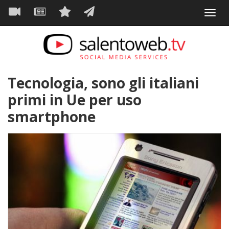
Navigazione
Salta
Toggl
al
principale
VIDEO
NEWS
SERVIZI
CONTATTI
navig
contenuto
principale
Tecnologia, sono gli italiani
primi in Ue per uso
smartphone