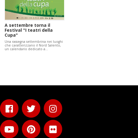
A settembre torna il
Festival "I teatri della
Cupa"
Una rassegna settembrina nei luoghi
che caratterizzano il Nord Salento,
un calendario dedicato a…