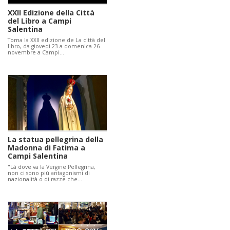
XXII Edizione della Città
del Libro a Campi
Salentina
Torna la XXII edizione de La città del
libro, da giovedì 23 a domenica 26
novembre a Campi…
La statua pellegrina della
Madonna di Fatima a
Campi Salentina
"Là dove va la Vergine Pellegrina,
non ci sono più antagonismi di
nazionalità o di razze che…