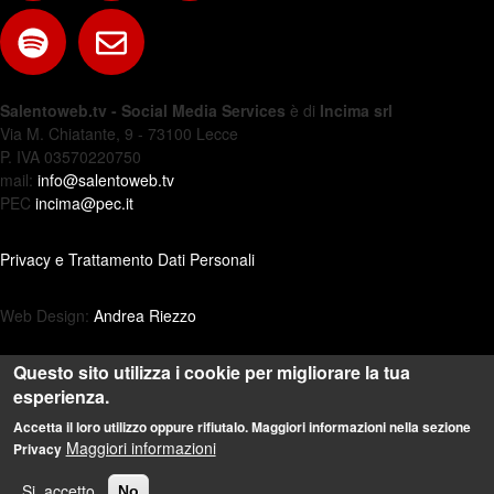
Salentoweb.tv - Social Media Services
è di
Incima srl
Via M. Chiatante, 9 - 73100 Lecce
P. IVA 03570220750
mail:
info@salentoweb.tv
PEC
incima@pec.it
Privacy e Trattamento Dati Personali
Web Design:
Andrea Riezzo
Questo sito utilizza i cookie per migliorare la tua
esperienza.
Accetta il loro utilizzo oppure rifiutalo. Maggiori informazioni nella sezione
Maggiori informazioni
Privacy
Si, accetto
No