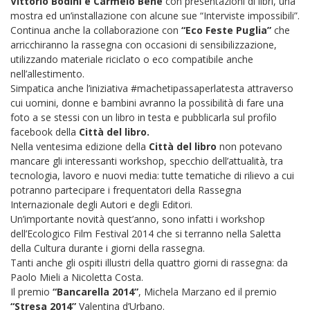
Vittorio Bodini e Carmelo Bene
con presentazioni di libri, una
mostra ed un’installazione con alcune sue “Interviste impossibili”.
Continua anche la collaborazione con
“Eco Feste Puglia”
che
arricchiranno la rassegna con occasioni di sensibilizzazione,
utilizzando materiale riciclato o eco compatibile anche
nell’allestimento.
Simpatica anche l’iniziativa #machetipassaperlatesta attraverso
cui uomini, donne e bambini avranno la possibilità di fare una
foto a se stessi con un libro in testa e pubblicarla sul profilo
facebook della
Città del libro.
Nella ventesima edizione della
Città del libro
non potevano
mancare gli interessanti workshop, specchio dell’attualità, tra
tecnologia, lavoro e nuovi media: tutte tematiche di rilievo a cui
potranno partecipare i frequentatori della Rassegna
Internazionale degli Autori e degli Editori.
Un’importante novità quest’anno, sono infatti i workshop
dell’Ecologico Film Festival 2014 che si terranno nella Saletta
della Cultura durante i giorni della rassegna.
Tanti anche gli ospiti illustri della quattro giorni di rassegna: da
Paolo Mieli a Nicoletta Costa.
Il premio
“Bancarella 2014”
, Michela Marzano ed il premio
“Stresa 2014”
Valentina d’Urbano.