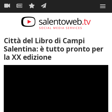
Navigazione
Salta
Toggl
al
principale
VIDEO
NEWS
SERVIZI
CONTATTI
navig
contenuto
principale
Città del Libro di Campi
Salentina: è tutto pronto per
la XX edizione