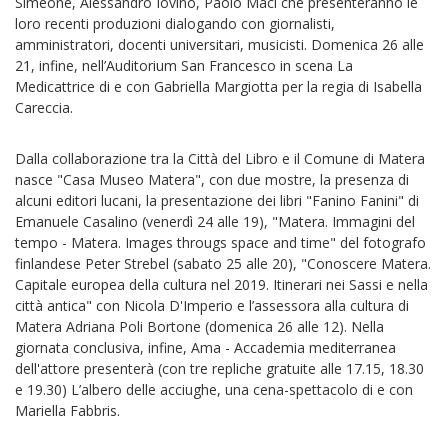
Simeone, Alessandro Iovino, Paolo Maci che presenteranno le
loro recenti produzioni dialogando con giornalisti,
amministratori, docenti universitari, musicisti. Domenica 26 alle
21, infine, nell’Auditorium San Francesco in scena La
Medicattrice di e con Gabriella Margiotta per la regia di Isabella
Careccia.
Dalla collaborazione tra la Città del Libro e il Comune di Matera
nasce "Casa Museo Matera", con due mostre, la presenza di
alcuni editori lucani, la presentazione dei libri "Fanino Fanini" di
Emanuele Casalino (venerdì 24 alle 19), "Matera. Immagini del
tempo - Matera. Images througs space and time" del fotografo
finlandese Peter Strebel (sabato 25 alle 20), "Conoscere Matera.
Capitale europea della cultura nel 2019. Itinerari nei Sassi e nella
città antica" con Nicola D'Imperio e l’assessora alla cultura di
Matera Adriana Poli Bortone (domenica 26 alle 12). Nella
giornata conclusiva, infine, Ama - Accademia mediterranea
dell'attore presenterà (con tre repliche gratuite alle 17.15, 18.30
e 19.30) L’albero delle acciughe, una cena-spettacolo di e con
Mariella Fabbris.