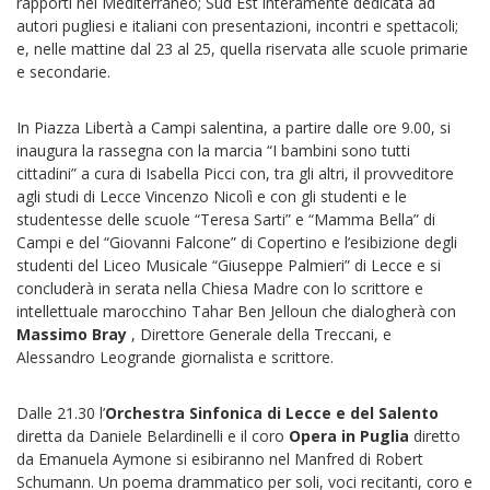
rapporti nel Mediterraneo; Sud Est interamente dedicata ad
autori pugliesi e italiani con presentazioni, incontri e spettacoli;
e, nelle mattine dal 23 al 25, quella riservata alle scuole primarie
e secondarie.
In Piazza Libertà a Campi salentina, a partire dalle ore 9.00, si
inaugura la rassegna con la marcia “I bambini sono tutti
cittadini” a cura di Isabella Picci con, tra gli altri, il provveditore
agli studi di Lecce Vincenzo Nicolì e con gli studenti e le
studentesse delle scuole “Teresa Sarti” e “Mamma Bella” di
Campi e del “Giovanni Falcone” di Copertino e l’esibizione degli
studenti del Liceo Musicale “Giuseppe Palmieri” di Lecce e si
concluderà in serata nella Chiesa Madre con lo scrittore e
intellettuale marocchino Tahar Ben Jelloun che dialogherà con
Massimo Bray
, Direttore Generale della Treccani, e
Alessandro Leogrande giornalista e scrittore.
Dalle 21.30 l’
Orchestra Sinfonica di Lecce e del Salento
diretta da Daniele Belardinelli e il coro
Opera in Puglia
diretto
da Emanuela Aymone si esibiranno nel Manfred di Robert
Schumann. Un poema drammatico per soli, voci recitanti, coro e