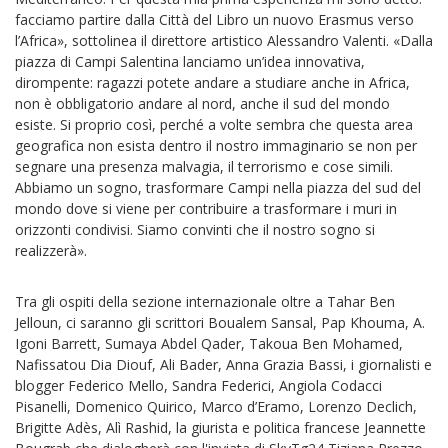
facciamo partire dalla Città del Libro un nuovo Erasmus verso
l’Africa», sottolinea il direttore artistico Alessandro Valenti. «Dalla
piazza di Campi Salentina lanciamo un’idea innovativa,
dirompente: ragazzi potete andare a studiare anche in Africa,
non è obbligatorio andare al nord, anche il sud del mondo
esiste. Si proprio così, perché a volte sembra che questa area
geografica non esista dentro il nostro immaginario se non per
segnare una presenza malvagia, il terrorismo e cose simili.
Abbiamo un sogno, trasformare Campi nella piazza del sud del
mondo dove si viene per contribuire a trasformare i muri in
orizzonti condivisi. Siamo convinti che il nostro sogno si
realizzerà».
Tra gli ospiti della sezione internazionale oltre a Tahar Ben
Jelloun, ci saranno gli scrittori Boualem Sansal, Pap Khouma, A.
Igoni Barrett, Sumaya Abdel Qader, Takoua Ben Mohamed,
Nafissatou Dia Diouf, Ali Bader, Anna Grazia Bassi, i giornalisti e
blogger Federico Mello, Sandra Federici, Angiola Codacci
Pisanelli, Domenico Quirico, Marco d’Eramo, Lorenzo Declich,
Brigitte Adès, Alì Rashid, la giurista e politica francese Jeannette