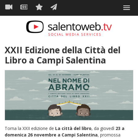
Navigazione
Salta
Toggl
al
principale
VIDEO
NEWS
SERVIZI
CONTATTI
navig
contenuto
principale
XXII Edizione della Città del
Libro a Campi Salentina
Torna la XXII edizione de
La città del libro
, da giovedì
23 a
domenica 26 novembre a Campi Salentina
, promossa