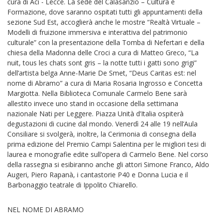
cura di Aci - Lecce. La sede del Calasanzio – Cultura e
Formazione, dove saranno ospitati tutti gli appuntamenti della
sezione Sud Est, accoglierà anche le mostre “Realtà Virtuale –
Modelli di fruizione immersiva e interattiva del patrimonio
culturale” con la presentazione della Tomba di Nefertari e della
chiesa della Madonna delle Croci a cura di Matteo Greco, “La
nuit, tous les chats sont gris – la notte tutti i gatti sono grigi”
dell’artista belga Anne-Marie De Smet, “Deus Caritas est: nel
nome di Abramo” a cura di Maria Rosaria Ingrosso e Concetta
Margiotta. Nella Biblioteca Comunale Carmelo Bene sarà
allestito invece uno stand in occasione della settimana
nazionale Nati per Leggere. Piazza Unità d’Italia ospiterà
degustazioni di cucine dal mondo. Venerdì 24 alle 19 nell’Aula
Consiliare si svolgerà, inoltre, la Cerimonia di consegna della
prima edizione del Premio Campi Salentina per le migliori tesi di
laurea e monografie edite sull’opera di Carmelo Bene. Nel corso
della rassegna si esibiranno anche gli attori Simone Franco, Aldo
Augeri, Piero Rapanà, i cantastorie P40 e Donna Lucia e il
Barbonaggio teatrale di Ippolito Chiarello.
NEL NOME DI ABRAMO