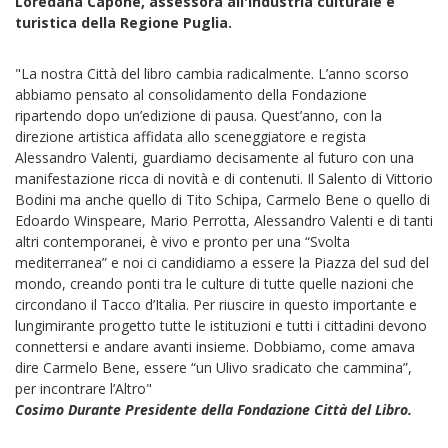
Loredana Capone, assessora all'Industria culturale e
turistica della Regione Puglia.
"La nostra Città del libro cambia radicalmente. L’anno scorso
abbiamo pensato al consolidamento della Fondazione
ripartendo dopo un’edizione di pausa. Quest’anno, con la
direzione artistica affidata allo sceneggiatore e regista
Alessandro Valenti, guardiamo decisamente al futuro con una
manifestazione ricca di novità e di contenuti. Il Salento di Vittorio
Bodini ma anche quello di Tito Schipa, Carmelo Bene o quello di
Edoardo Winspeare, Mario Perrotta, Alessandro Valenti e di tanti
altri contemporanei, è vivo e pronto per una “Svolta
mediterranea” e noi ci candidiamo a essere la Piazza del sud del
mondo, creando ponti tra le culture di tutte quelle nazioni che
circondano il Tacco d’Italia. Per riuscire in questo importante e
lungimirante progetto tutte le istituzioni e tutti i cittadini devono
connettersi e andare avanti insieme. Dobbiamo, come amava
dire Carmelo Bene, essere “un Ulivo sradicato che cammina”,
per incontrare l’Altro"
Cosimo Durante Presidente della Fondazione Città del Libro.