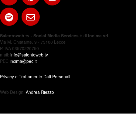
Salentoweb.tv - Social Media Services
è di
Incima srl
Via M. Chiatante, 9 - 73100 Lecce
P. IVA 03570220750
mail:
info@salentoweb.tv
PEC
incima@pec.it
Privacy e Trattamento Dati Personali
Web Design:
Andrea Riezzo