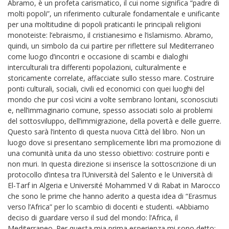
Abramo, è un profeta carismatico, il cui nome significa “padre di
molti popoli”, un riferimento culturale fondamentale e unificante
per una moltitudine di popoli praticanti le principali religioni
monoteiste: l’ebraismo, il cristianesimo e l’islamismo. Abramo,
quindi, un simbolo da cui partire per riflettere sul Mediterraneo
come luogo d’incontri e occasione di scambi e dialoghi
interculturali tra differenti popolazioni, culturalmente e
storicamente correlate, affacciate sullo stesso mare. Costruire
ponti culturali, sociali, civili ed economici con quei luoghi del
mondo che pur così vicini a volte sembrano lontani, sconosciuti
e, nell’immaginario comune, spesso associati solo ai problemi
del sottosviluppo, dell’immigrazione, della povertà e delle guerre.
Questo sarà l’intento di questa nuova Città del libro. Non un
luogo dove si presentano semplicemente libri ma promozione di
una comunità unita da uno stesso obiettivo: costruire ponti e
non muri. In questa direzione si inserisce la sottoscrizione di un
protocollo d’intesa tra l’Università del Salento e le Università di
El-Tarf in Algeria e Université Mohammed V di Rabat in Marocco
che sono le prime che hanno aderito a questa idea di “Erasmus
verso l’Africa” per lo scambio di docenti e studenti. «Abbiamo
deciso di guardare verso il sud del mondo: l’Africa, il
Mediterraneo. Per questa mia prima esperienza mi sono detto: