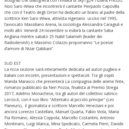
Bougrab che dialogherà con l'inviata di SkyTg24 Tiziana Prezzo,
Noo Saro-Wiwa che incontrerà il cantante Pierpaolo Capovilla
che con il Teatro degli Orrori ha dedicato un brano al padre della
scrittrice Ken Saro-Wiwa, attivista nigeriano ucciso nel 1995,
l’avvocato Massiliano Arena, la sociologa Alessandra Caragiuli e
molti altri. Venerdì 24 novembre si esibirà la cantante Saba
Anglana mentre sabato 25 Nabil Salameh (leader dei
Radiodervish) e Massimo Colazzo proporranno “Le poesie
d’amore di Nizar Qabbani”.
SUD EST
La ricca sezione sarà interamente dedicata ad autori pugliesi e
italiani con incontri, presentazioni e spettacoli. Tra gli ospiti
Wanda Marasco che presenterà La compagnia delle anime finte,
romanzo pubblicato da Neri Pozza, finalista al Premio Strega
2017, Adelmo Monachese, tra gli autori del collettivo satirico
Lercio.it, con il suo libro "Attentato al piccolo principe" (Les
Flaneurs), il giornalista e scrittore Marcello Veneziani e poi
ancora Lorenzo Castellani, Manuel Quarta, Fabio Viola, Maria
Pia Romano, Alessia Coppola, Marcello Costantini, Antonio
Montinaro, Luigi Manca, Mina Spedicato, Carmela Pierri, Davide