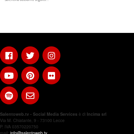
Salentoweb.tv - Social Media Services
è di
Incima srl
Via M. Chiatante, 9 - 73100 Lecce
P. IVA 03570220750
mail:
info@salentoweb.tv