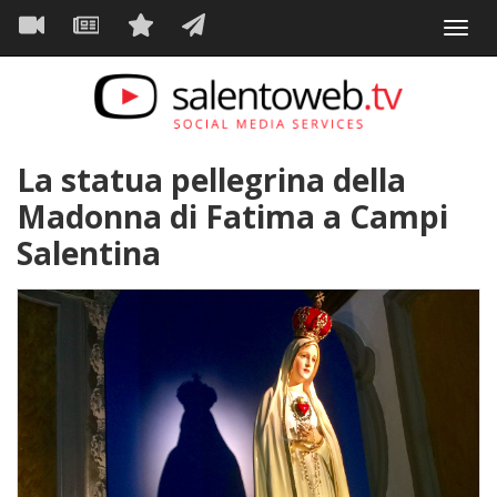
Navigazione
Salta
Toggl
al
principale
VIDEO
NEWS
SERVIZI
CONTATTI
navig
contenuto
principale
La statua pellegrina della
Madonna di Fatima a Campi
Salentina