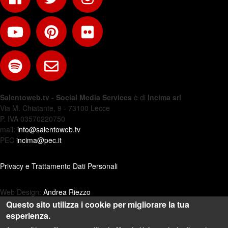
Salentoweb.tv - Social Media Services
è di
Incima srl
Via M. Chiatante, 9 - 73100 Lecce
P. IVA 03570220750
mail:
info@salentoweb.tv
PEC
incima@pec.it
Privacy e Trattamento Dati Personali
Web Design:
Andrea Riezzo
Questo sito utilizza i cookie per migliorare la tua
esperienza.