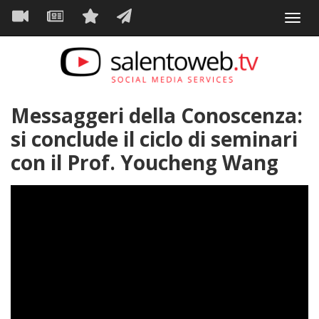
Navigazione
Salta
Toggl
al
principale
VIDEO
NEWS
SERVIZI
CONTATTI
navig
contenuto
principale
Messaggeri della Conoscenza:
si conclude il ciclo di seminari
con il Prof. Youcheng Wang