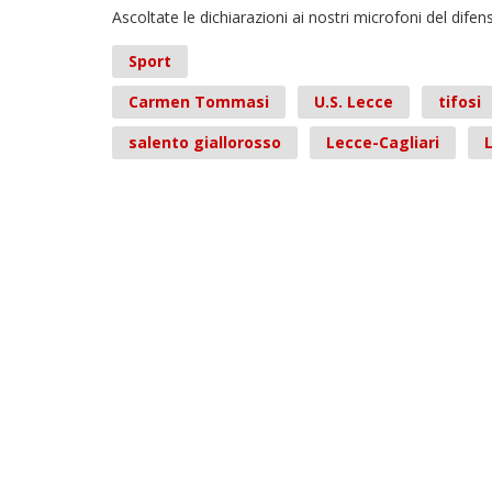
Ascoltate le dichiarazioni ai nostri microfoni del dife
Sport
Carmen Tommasi
U.S. Lecce
tifosi
salento giallorosso
Lecce-Cagliari