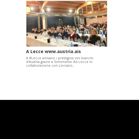
A Lecce www.austria.ais
A #Lecce arrivano i prestigiosi vini bianchi
d'Austria grazie a Sommelier Ais Lecce in
collaborazione con Linciano…