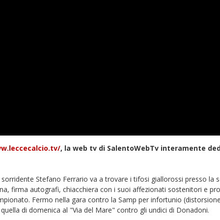
w.leccecalcio.tv/
, la web tv di SalentoWebTv interamente de
n sorridente Stefano Ferrario va a trovare i tifosi giallorossi presso la 
a, firma autografi, chiacchiera con i suoi affezionati sostenitori e p
ampionato. Fermo nella gara contro la Samp per infortunio (distorsione
r quella di domenica al "Via del Mare" contro gli undici di Donadoni.