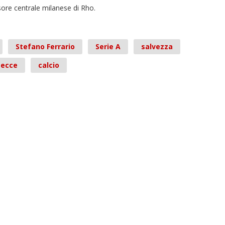
nsore centrale milanese di Rho.
Stefano Ferrario
Serie A
salvezza
Lecce
calcio