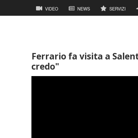
Salta
Navigazione
VIDEO
NEWS
SERVIZI
al
principale
contenuto
principale
Ferrario fa visita a Salen
credo"