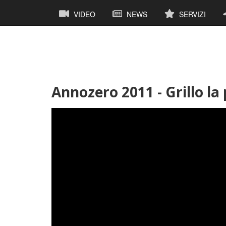
Salta
Navigazione
VIDEO
NEWS
SERVIZI
al
principale
contenuto
principale
Annozero 2011 - Grillo la 