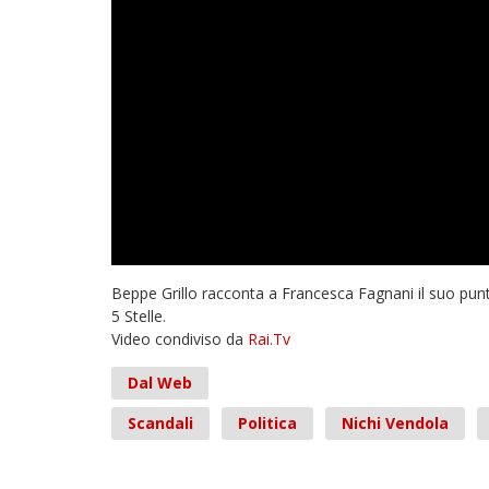
Beppe Grillo racconta a Francesca Fagnani il suo punto
5 Stelle.
Video condiviso da
Rai.Tv
Dal Web
Scandali
Politica
Nichi Vendola