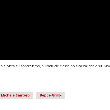
 di vista sul federalismo, sull'attuale classe politica italiana e sul M
Michele Santoro
Beppe Grillo