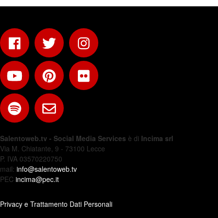
Salentoweb.tv - Social Media Services
è di
Incima srl
Via M. Chiatante, 9 - 73100 Lecce
P. IVA 03570220750
mail:
info@salentoweb.tv
PEC
incima@pec.it
Privacy e Trattamento Dati Personali