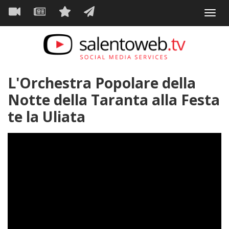
Navigazione
Salta
Toggl
al
principale
VIDEO
NEWS
SERVIZI
CONTATTI
navig
contenuto
principale
L'Orchestra Popolare della
Notte della Taranta alla Festa
te la Uliata