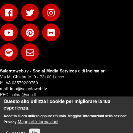
Salentoweb.tv - Social Media Services
è di
Incima srl
Via M. Chiatante, 9 - 73100 Lecce
P. IVA 03570220750
mail:
info@salentoweb.tv
PEC
incima@pec.it
Questo sito utilizza i cookie per migliorare la tua
Privacy e Trattamento Dati Personali
esperienza.
Web Design:
Andrea Riezzo
Accetta il loro utilizzo oppure rifiutalo. Maggiori informazioni nella sezione
Maggiori informazioni
Privacy