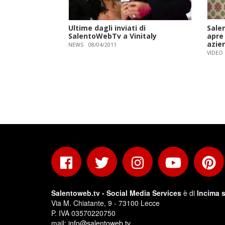
Ultime dagli inviati di
Salen
SalentoWebTv a Vinitaly
apre
azie
NEWS
08/04/2011
VIDEO
Salentoweb.tv - Social Media Services
è di
Incima s
Via M. Chiatante, 9 - 73100 Lecce
P. IVA 03570220750
mail:
info@salentoweb.tv