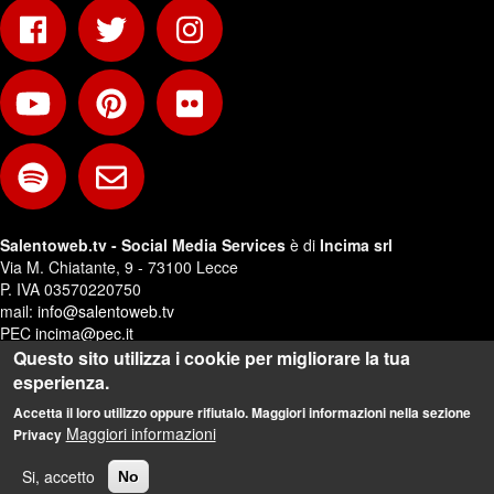
Salentoweb.tv - Social Media Services
è di
Incima srl
Via M. Chiatante, 9 - 73100 Lecce
P. IVA 03570220750
mail:
info@salentoweb.tv
PEC
incima@pec.it
Questo sito utilizza i cookie per migliorare la tua
Privacy e Trattamento Dati Personali
esperienza.
Web Design:
Andrea Riezzo
Accetta il loro utilizzo oppure rifiutalo. Maggiori informazioni nella sezione
Maggiori informazioni
Privacy
Si, accetto
No