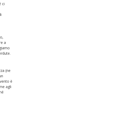
 ci
i
co,
re a
rgiamo
erdute.
zza (ne
un
evento è
me agli
ché