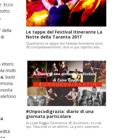
e. Ecco
ciotto
,
" della
Le tappe del Festival Itinerante La
 di
Notte della Taranta 2017
Quest’anno le tappe del Festival itinerante sono
18 complessivamente, due in più rispetto allo…
o intero
ola molti
ba
, basti
emoria.
 svuota
 telefono
#Unpocodigrazia: diario di una
giornata particolare
la
di Luisa Ruggio Domenica 18 dicembre, eccola
qui. Trascorsa in un attimo. La potrò osservare…
edità
sia