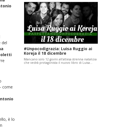
tonio
l
 del
na
#Unpocodigrazia: Luisa Ruggio ai
Koreja il 18 dicembre
oletti
Mancano solo 12 giorni all'attesa strenna natalizia
rre
che vedrà protagonista il nuovo libro di Luisa…
o
 - come
ntonio
llo, è lo
in