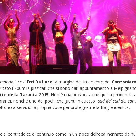
el mondo
," così
Erri De Luca
, a margine dell'intervento del
Canzonier
lutato i 200mila pizzicati che si sono dati appuntamento a Melpignano
otte della Taranta 2015
. Non è una provocazione quella pronunciata
poranei, nonché uno dei pochi che giunti in questo "
sud del sud dei sant
ono a servizio la propria voce per proteggerne la fragile identità,
che si contraddice di continuo come in un gioco dell'oca incrinato da n