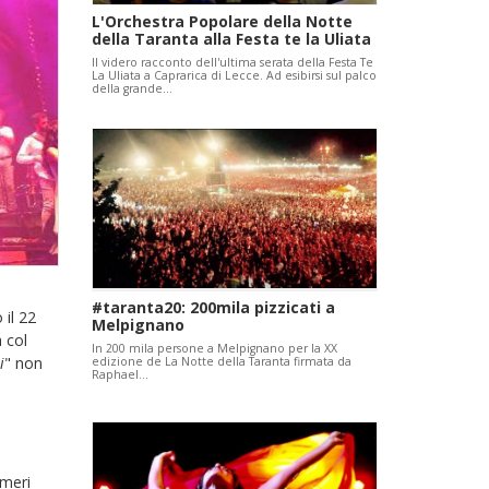
L'Orchestra Popolare della Notte
della Taranta alla Festa te la Uliata
Il videro racconto dell'ultima serata della Festa Te
La Uliata a Caprarica di Lecce. Ad esibirsi sul palco
della grande…
e
#taranta20: 200mila pizzicati a
 il 22
Melpignano
 col
In 200 mila persone a Melpignano per la XX
i
" non
edizione de La Notte della Taranta firmata da
Raphael…
umeri