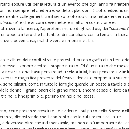
anti eppure utili per la lettura di un evento che ogni anno fa rifletter
 non sempre felici ed altre, va detto, plausibili. Diciotto edizioni, di
lineamenti e collegamenti tra il senso profondo di una natura endemica
alincunia
" e che ancora deve mettere in atto la costruzione ed il
attraverso la ricerca, l'approfondimento degli studiosi, dei "
pasionari
n popolo intero che ha tentato di riconciliarsi con la terra e la fatica
ze e poveri cristi, mal di vivere e rimorsi invisibili.
tabile album dei ricordi, strati e pretesti di autobiografia di un territori
ha messo il sonoro dentro il proprio ritratto. Ed è un ritratto che mesc
ta nostra storia: basti pensare ad
Uccio Aloisi
, basti pensare a
Zim
assenza e magnifica presenza del festival dedicato proprio alla sua m
sono pilastri, come in tutte le famiglie quando un posto a tavola si
e delle donne, i grandi padri e le grandi madri, ancora capaci di fare da
tra noi e l'inesprimibile, persino tra noi e noi stessi.
o, certe presenze cresciute - è evidente - sul palco della
Notte del
erenza, dimostrando che il confronto con le culture musicali altre -
, è doveroso oltre che indispensabile, ma non è più importante dell'er
la Taranta 2015
: l'
Orchestra Popolare
, il coro, una magnifica
Ales