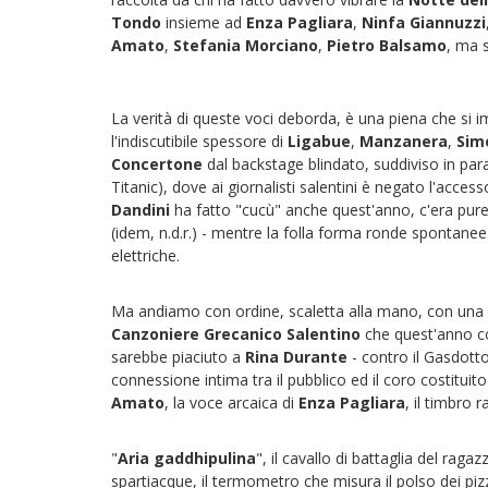
Tondo
insieme ad
Enza Pagliara
,
Ninfa Giannuzzi
Amato
,
Stefania Morciano
,
Pietro Balsamo
, ma 
La verità di queste voci deborda, è una piena che si i
l'indiscutibile spessore di
Ligabue
,
Manzanera
,
Sim
Concertone
dal backstage blindato, suddiviso in par
Titanic), dove ai giornalisti salentini è negato l'access
Dandini
ha fatto "cucù" anche quest'anno, c'era pur
(idem, n.d.r.) - mentre la folla forma ronde spontanee
elettriche.
Ma andiamo con ordine, scaletta alla mano, con una 
Canzoniere Grecanico Salentino
che quest'anno co
sarebbe piaciuto a
Rina Durante
- contro il Gasdotto
connessione intima tra il pubblico ed il coro costituito
Amato
, la voce arcaica di
Enza Pagliara
, il timbro 
"
Aria gaddhipulina
", il cavallo di battaglia del raga
spartiacque, il termometro che misura il polso dei pizz