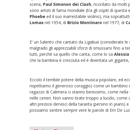
scena,
Paul Simonon dei Clash
, ricordato da molti
sono artisti di fama mondiale (tra gli ospiti di quest
Phoebe
ed il suo inarrestabile violino), ma soprattu
Lomax
nel 1954, di
Brizio Montinaro
nel 1977, di
Ca
E' un Salento che cantato da Ligabue (considerate le s
malgrado gli apprezzabili sforzi di smussarsi fino a ten
tutti, perché sa quello che canta, come lo sa
Alessia
che la bambina è cresciuta ed è diventata un gigante,
Eccolo il terribile potere della musica popolare, ed 
rispettiamo il generoso coraggio) come un bambino che
ragazzo di Calimera ci stanno benissimo, come nella fa
nelle ceneri. Non vanno tirate troppo a lucido, come 
altri preziosi dervisci della taranta (persino in jeans
possiamo sentire sempre vere le parole di Erri De Luca: 