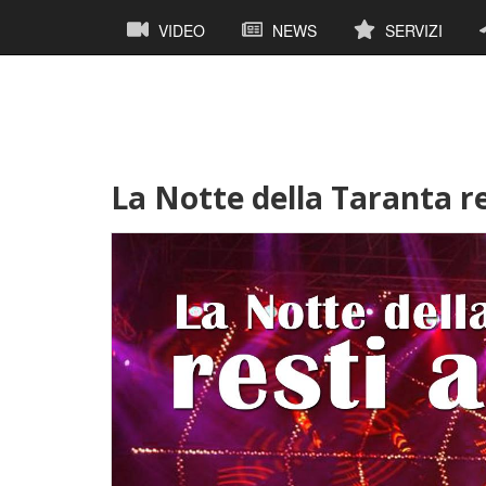
Salta
Navigazione
VIDEO
NEWS
SERVIZI
al
principale
contenuto
principale
La Notte della Taranta re