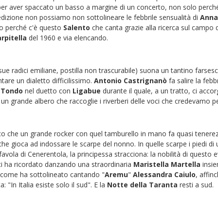
 per aver spaccato un basso a margine di un concerto, non solo perché
a edizione non possiamo non sottolineare le febbrile sensualità di
Anna
tto perché c'è questo
Salento
che canta grazie alla ricerca sul campo d
rpitella
del 1960 e via elencando.
ue radici emiliane, postilla non trascurabile) suona un tantino farses
tare un dialetto difficilissimo.
Antonio Castrignanò
fa salire la febb
 Tondo
nel duetto con
Ligabue
durante il quale, a un tratto, ci acco
 un grande albero che raccoglie i riverberi delle voci che credevamo p
ecco che un grande rocker con quel tamburello in mano fa quasi tenere
 gioca ad indossare le scarpe del nonno. In quelle scarpe i piedi di 
vola di Cenerentola, la principessa stracciona: la nobilità di questo 
ci ha ricordato danzando una straordinaria
Maristella Martella
insie
) e come ha sottolineato cantando "
Aremu
"
Alessandra Caiulo
, affin
"In Italia esiste solo il sud". E la
Notte della Taranta
resti a sud.