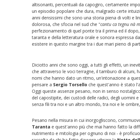
altisonanti, percentuali da capogiro, certamente import
un episodio popolare che dura, malgrado certe intuizioni
anni densissimi che sono una storia piena di volti e 
dolorosa, che sfocia nel sud che "
cantu ca tegnu nà m
perfezionamento di quel ponte tra il prima ed il dopo, 
taranta e della letteratura orale e sonora espressa da u
esistere in questo margine tra i due mari pieno di parten
Diciotto anni che sono oggi, a tutti gli effetti, un inevi
che attraverso le voci terragne, il tamburo di alcuni, 
nomi che hanno dato un ritmo, un'intonazione a ques
pensare a
Sergio Torsello
che quest'anno è stato l'
Oggi queste assenze pesano, non in senso nostalgico, 
del capostipite, dei custodi delle radici, degli uomini 
senza fili tra noi e un altro mondo, tra noi e le ombre, 
Pesano nella misura in cui inorgogliscono, commuovon
Taranta
e quest'anno più che mai hanno fatto la diff
nutrimento e mitologia per ognuno di noi - è proficuo
raccolta da chi ha fatto davvero vibrare la
Notte del