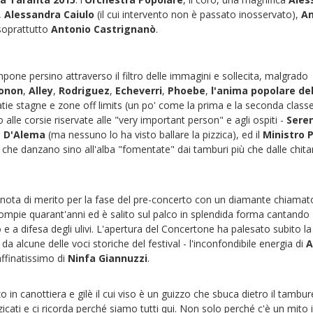
,
Alessandra Caiulo
(il cui intervento non è passato inosservato),
An
soprattutto
Antonio Castrignanò
.
mpone persino attraverso il filtro delle immagini e sollecita, malgrado
onon
,
Alley
,
Rodriguez
,
Echeverri
,
Phoebe
,
l'anima popolare de
atie stagne e zone off limits (un po' come la prima e la seconda classe
o alle corsie riservate alle "very important person" e agli ospiti -
Sere
e
D'Alema
(ma nessuno lo ha visto ballare la pizzica), ed il
Ministro P
 che danzano sino all'alba "fomentate" dai tamburi più che dalle chita
nota di merito per la fase del pre-concerto con un diamante chiamat
mpie quarant'anni ed è salito sul palco in splendida forma cantando
 e a difesa degli ulivi. L'apertura del Concertone ha palesato subito la
 da alcune delle voci storiche del festival - l'inconfondibile energia di
A
raffinatissimo di
Ninfa Giannuzzi
.
zzo in canottiera e gilè il cui viso è un guizzo che sbuca dietro il tambure
icati e ci ricorda perché siamo tutti qui. Non solo perché c'è un mito 